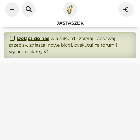
JASTASZEK
Dołącz do nas
w 5 sekund - zbieraj i dodawaj
przepisy, zgłaszaj nowe blogi, dyskutuj na forum i
wyłącz reklamy 😄