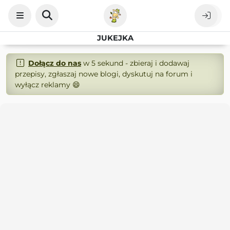
JUKEJKA
Dołącz do nas
w 5 sekund - zbieraj i dodawaj
przepisy, zgłaszaj nowe blogi, dyskutuj na forum i
wyłącz reklamy 😄