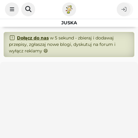
JUSKA
Dołącz do nas
w 5 sekund - zbieraj i dodawaj
przepisy, zgłaszaj nowe blogi, dyskutuj na forum i
wyłącz reklamy 😄