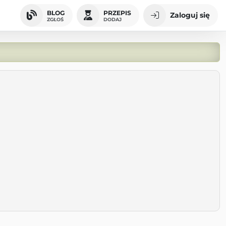
BLOG
PRZEPIS
Zaloguj się
ZGŁOŚ
DODAJ