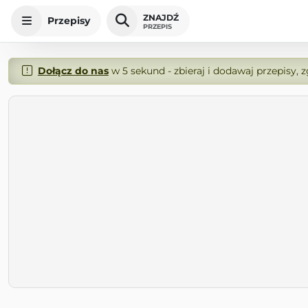
ZNAJDŹ
Przepisy
PRZEPIS
Dołącz do nas
w 5 sekund - zbieraj i dodawaj przepisy, 