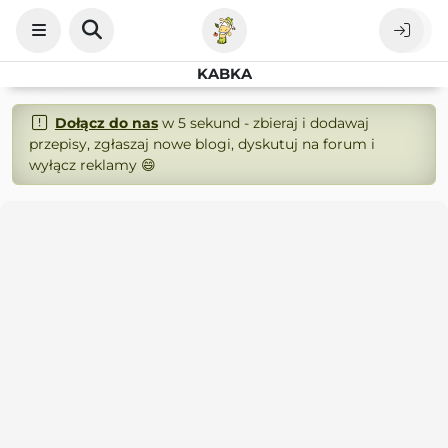
KABKA
Dołącz do nas
w 5 sekund - zbieraj i dodawaj
przepisy, zgłaszaj nowe blogi, dyskutuj na forum i
wyłącz reklamy 😄