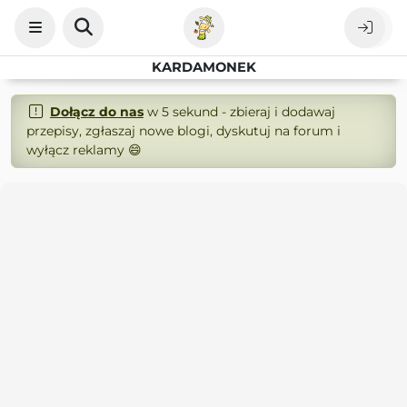
KARDAMONEK
Dołącz do nas
w 5 sekund - zbieraj i dodawaj
przepisy, zgłaszaj nowe blogi, dyskutuj na forum i
wyłącz reklamy 😄