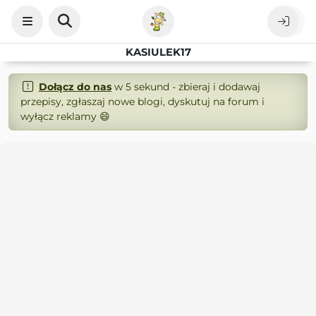
KASIULEK17
Dołącz do nas
w 5 sekund - zbieraj i dodawaj
przepisy, zgłaszaj nowe blogi, dyskutuj na forum i
wyłącz reklamy 😄