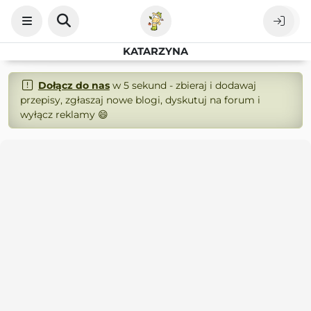
KATARZYNA
Dołącz do nas
w 5 sekund - zbieraj i dodawaj
przepisy, zgłaszaj nowe blogi, dyskutuj na forum i
wyłącz reklamy 😄