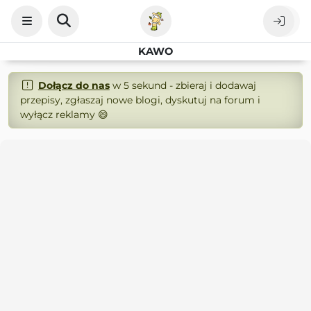
KAWO
Dołącz do nas
w 5 sekund - zbieraj i dodawaj
przepisy, zgłaszaj nowe blogi, dyskutuj na forum i
wyłącz reklamy 😄