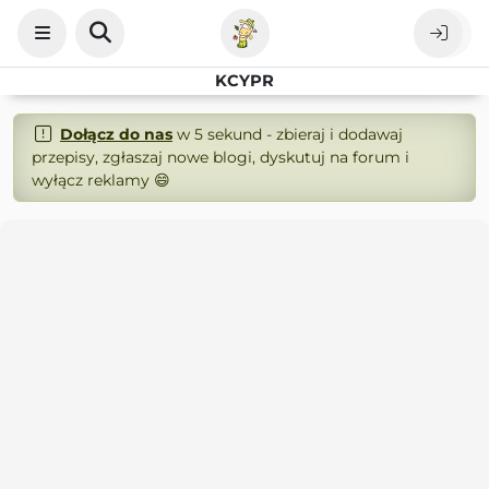
KCYPR
Dołącz do nas
w 5 sekund - zbieraj i dodawaj
przepisy, zgłaszaj nowe blogi, dyskutuj na forum i
wyłącz reklamy 😄