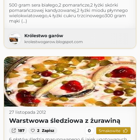
500 gram sera białego,2 pomarańcze,2 łyżki skórki
pomarańczowej kandyzowanej,2 łyżki miodu płynnego
wielokwiatowego,4 łyżki cukru trzcinowego300 gram
mąki (...)
Królestwo garów
krolestwogarow.blogspot.com
27 listopada 2012
Warstwowa śledziowa z żurawiną
0
187
2
Zapisz
Smakowite
6 płatów śledzia marynowanego 6 jajek ugotowanych