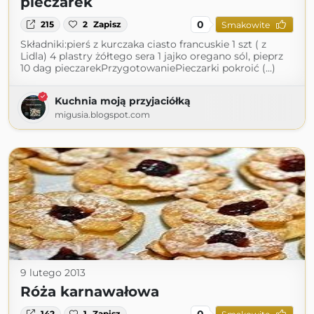
pieczarek
0
215
2
Zapisz
Smakowite
Składniki:pierś z kurczaka ciasto francuskie 1 szt ( z
Lidla) 4 plastry żółtego sera 1 jajko oregano sól, pieprz
10 dag pieczarekPrzygotowaniePieczarki pokroić (...)
Kuchnia moją przyjaciółką
migusia.blogspot.com
9 lutego 2013
Róża karnawałowa
0
142
1
Zapisz