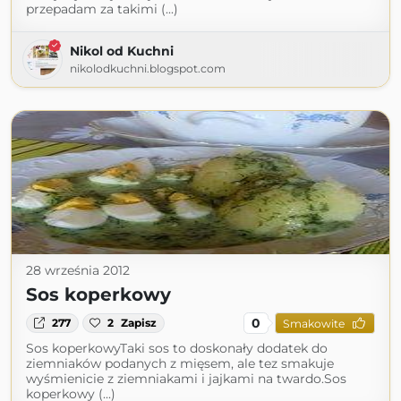
przepadam za takimi (...)
Nikol od Kuchni
nikolodkuchni.blogspot.com
28 września 2012
Sos koperkowy
0
277
2
Zapisz
Smakowite
Sos koperkowyTaki sos to doskonały dodatek do
ziemniaków podanych z mięsem, ale tez smakuje
wyśmienicie z ziemniakami i jajkami na twardo.Sos
koperkowy (...)