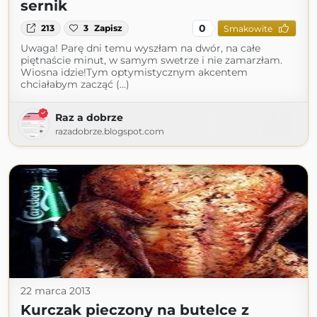
sernik
0
213
3
Zapisz
Smakowite
Uwaga! Parę dni temu wyszłam na dwór, na całe
piętnaście minut, w samym swetrze i nie zamarzłam.
Wiosna idzie!Tym optymistycznym akcentem
chciałabym zacząć (...)
Raz a dobrze
razadobrze.blogspot.com
22 marca 2013
Kurczak pieczony na butelce z