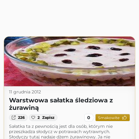
11 grudnia 2012
Warstwowa sałatka śledziowa z
żurawiną
0
226
2
Zapisz
Smakowite
Sałatka ta z pewnością jest dla osób, którym nie
przeszkadza słodycz w potrawach wytrawnych.
Słodyczy tutaj nadaje dżem żurawinowy. Ja nie