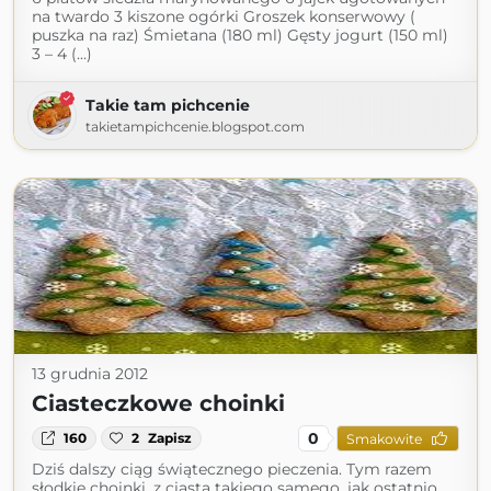
na twardo 3 kiszone ogórki Groszek konserwowy (
puszka na raz) Śmietana (180 ml) Gęsty jogurt (150 ml)
3 – 4 (...)
Takie tam pichcenie
takietampichcenie.blogspot.com
13 grudnia 2012
Ciasteczkowe choinki
0
160
2
Zapisz
Smakowite
Dziś dalszy ciąg świątecznego pieczenia. Tym razem
słodkie choinki, z ciasta takiego samego, jak ostatnio