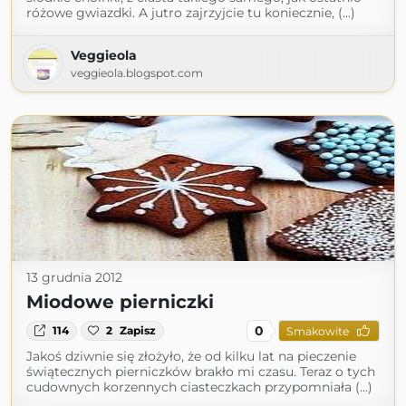
różowe gwiazdki. A jutro zajrzyjcie tu koniecznie, (...)
Veggieola
veggieola.blogspot.com
13 grudnia 2012
Miodowe pierniczki
0
114
2
Zapisz
Smakowite
Jakoś dziwnie się złożyło, że od kilku lat na pieczenie
świątecznych pierniczków brakło mi czasu. Teraz o tych
cudownych korzennych ciasteczkach przypomniała (...)