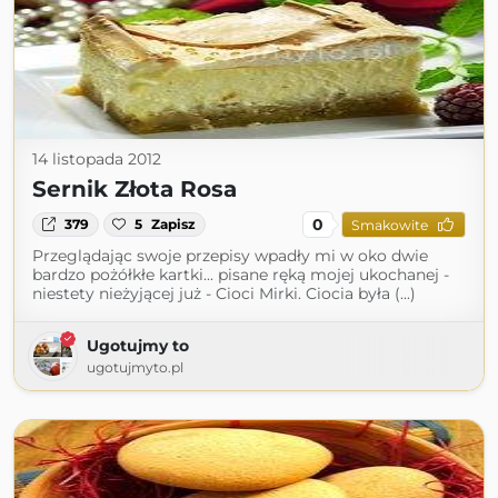
14 listopada 2012
Sernik Złota Rosa
0
379
5
Zapisz
Smakowite
Przeglądając swoje przepisy wpadły mi w oko dwie
bardzo pożółkłe kartki... pisane ręką mojej ukochanej -
niestety nieżyjącej już - Cioci Mirki. Ciocia była (...)
Ugotujmy to
ugotujmyto.pl