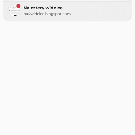
Na cztery widelce
na4widelce.blogspot.com