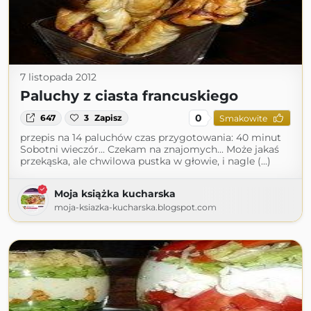
7 listopada 2012
Paluchy z ciasta francuskiego
0
647
3
Zapisz
Smakowite
przepis na 14 paluchów czas przygotowania: 40 minut
Sobotni wieczór... Czekam na znajomych... Może jakaś
przekąska, ale chwilowa pustka w głowie, i nagle (...)
Moja książka kucharska
moja-ksiazka-kucharska.blogspot.com