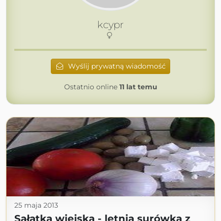
kcypr
Wyślij prywatną wiadomość
Ostatnio online
11 lat temu
25 maja 2013
Sałatka wiejska - letnia surówka z