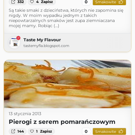
0
332
4
Zapisz
Smakowite
Są takie smaki z dzieciństwa, których nie zapomina się
nigdy. W moim wypadku jednym z takich
niepowtarzalnych smaków jest zupa ziemniaczana
mojej mamy. Robiąc (...)
Taste My Flavour
tastemyfla.blogspot.com
13 stycznia 2013
Pierogi z serem pomarańczowym
0
144
1
Zapisz
Smakowite