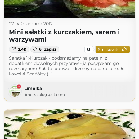
27 października 2012
Mini sałatki z kurczakiem, serem i
warzywami
0
2.4K
6
Zapisz
Smakowite
Sałatka 1:-Kurczak - podsmażamy na patelni z
dodatkiem dowolnych przypraw - ja posypałam go
rozmarynem-Sałata lodowa - drzemy na bardzo małe
kawałki-Ser żółty (...)
Limelka
limelka.blogspot.com