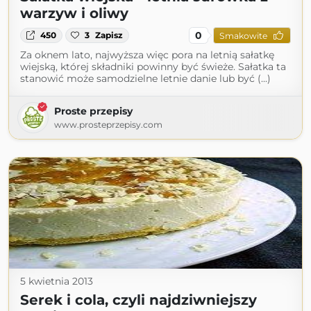
warzyw i oliwy
0
450
3
Zapisz
Smakowite
Za oknem lato, najwyższa więc pora na letnią sałatkę
wiejską, której składniki powinny być świeże. Sałatka ta
stanowić może samodzielne letnie danie lub być (...)
Proste przepisy
www.prosteprzepisy.com
5 kwietnia 2013
Serek i cola, czyli najdziwniejszy