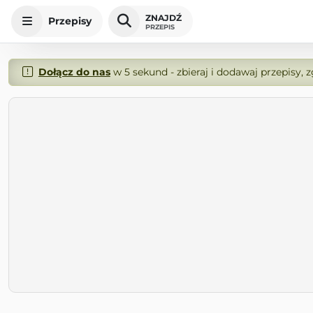
ZNAJDŹ
Przepisy
PRZEPIS
Dołącz do nas
w 5 sekund - zbieraj i dodawaj przepisy, 