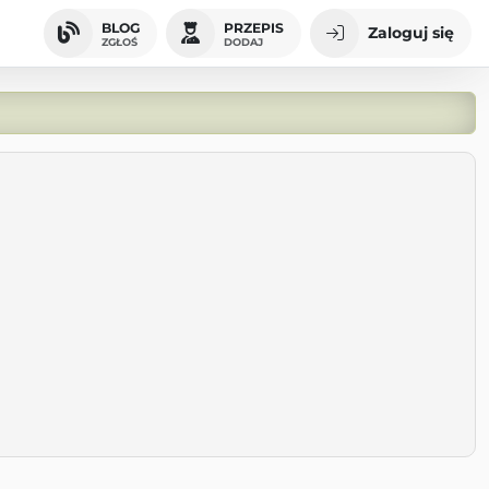
BLOG
PRZEPIS
Zaloguj się
ZGŁOŚ
DODAJ