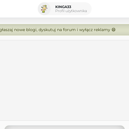
KINGA33
Profil użytkownika
zgłaszaj nowe blogi, dyskutuj na forum i wyłącz reklamy 😄