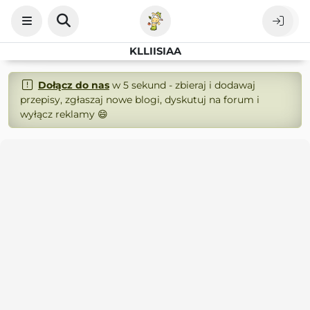
KLLIISIAA
Dołącz do nas
w 5 sekund - zbieraj i dodawaj
przepisy, zgłaszaj nowe blogi, dyskutuj na forum i
wyłącz reklamy 😄