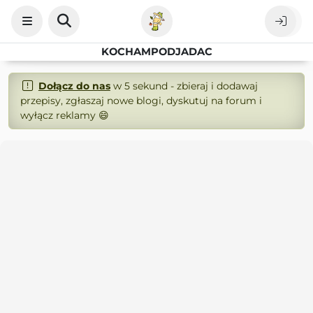
KOCHAMPODJADAC
Dołącz do nas
w 5 sekund - zbieraj i dodawaj
przepisy, zgłaszaj nowe blogi, dyskutuj na forum i
wyłącz reklamy 😄