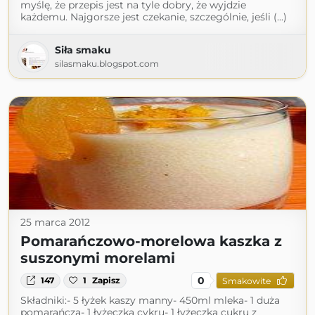
myślę, że przepis jest na tyle dobry, że wyjdzie
każdemu. Najgorsze jest czekanie, szczególnie, jeśli (...)
Siła smaku
silasmaku.blogspot.com
25 marca 2012
Pomarańczowo-morelowa kaszka z
suszonymi morelami
0
147
1
Zapisz
Smakowite
Składniki:- 5 łyżek kaszy manny- 450ml mleka- 1 duża
pomarańcza- 1 łyżeczka cykru- 1 łyżeczka cukru z