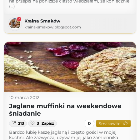
na przepis na poniższe ciasto wiedziałam, że koniecznie
(...)
Kraina Smaków
kraina-smakow.blogspot.com
10 marca 2012
Jaglane muffinki na weekendowe
śniadanie
0
213
3
Zapisz
Smakowite
Bardzo lubię kaszę jaglaną i często gości w mojej
kuchni. Ale zazwyczaj używam jej jako zamiennika