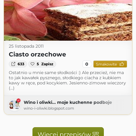
25 listopada 2011
Ciasto orzechowe
0
633
5
Zapisz
Smakowite
Ostatnio u mnie same słodkości :) Ale przecież, nie ma
to jak kawałek pysznego, słodkiego ciacha z kubkiem
kawy w ręce, pod kocykiem. Jesienno-zimowe wieczory
(...)
Wino i oliwki... moje kuchenne podboje
wino-i-oliwki.blogspot.com
Więcej przepisów