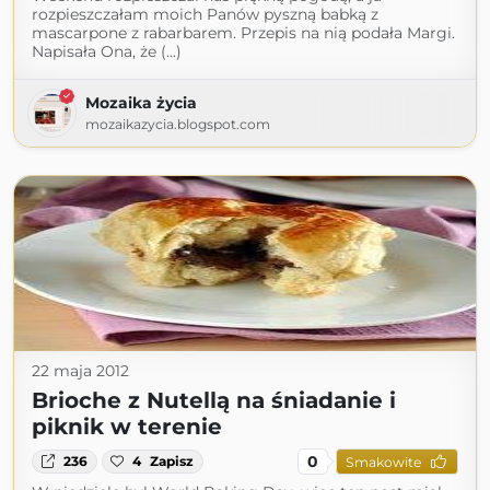
rozpieszczałam moich Panów pyszną babką z
mascarpone z rabarbarem. Przepis na nią podała Margi.
Napisała Ona, że (...)
Mozaika życia
mozaikazycia.blogspot.com
22 maja 2012
Brioche z Nutellą na śniadanie i
piknik w terenie
0
236
4
Zapisz
Smakowite