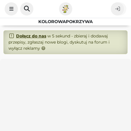
KOLOROWAPOKRZYWA
Dołącz do nas
w 5 sekund - zbieraj i dodawaj
przepisy, zgłaszaj nowe blogi, dyskutuj na forum i
wyłącz reklamy 😄