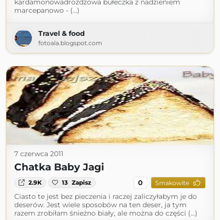
kardamonowadrożdżowa bułeczka z nadzieniem
marcepanowo - (...)
Travel & food
fotoala.blogspot.com
7 czerwca 2011
Chatka Baby Jagi
0
2.9K
13
Zapisz
Smakowite
Ciasto te jest bez pieczenia i raczej zaliczyłabym je do
deserów. Jest wiele sposobów na ten deser, ja tym
razem zrobiłam śnieżno biały, ale można do części (...)