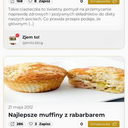
0
168
8
Zapisz
Smakowite
Takie ciasteczka to świetny pomysł na przemycenie
naprawdę zdrowych i pożywnych składników do diety
naszych pociech. Co prawda przepis podaje, że
głównym (...)
Zjem to!
zjemto.blog
21 maja 2012
Najlepsze muffiny z rabarbarem
0
286
3
Zapisz
Smakowite