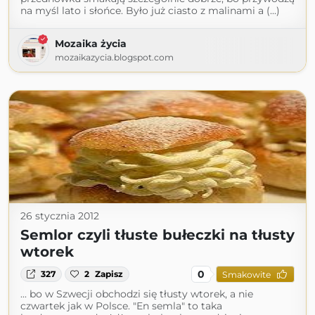
na myśl lato i słońce. Było już ciasto z malinami a (...)
Mozaika życia
mozaikazycia.blogspot.com
26 stycznia 2012
Semlor czyli tłuste bułeczki na tłusty
wtorek
0
327
2
Zapisz
Smakowite
... bo w Szwecji obchodzi się tłusty wtorek, a nie
czwartek jak w Polsce. "En semla" to taka