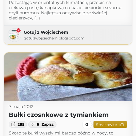
Pozostając w orientalnych klimatach, przepis na
ciekawą pastę kanapkową na bazie cieciorki i sezamu
czyli hummus. Najlepsza oczywiście ze świeżej
ciecierzycy, (...)
Gotuj z Wojciechem
gotujzwojciechem.blogspot.com
7 maja 2012
Bułki czosnkowe z tymiankiem
0
285
6
Zapisz
Smakowite
Skoro te bułki wyszły mi bardzo późno w nocy, to