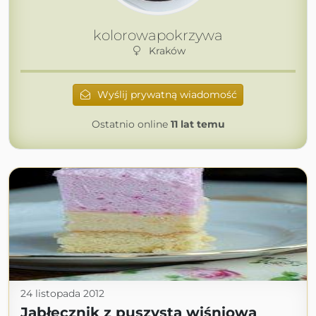
kolorowapokrzywa
Kraków
Wyślij prywatną wiadomość
Ostatnio online
11 lat temu
24 listopada 2012
Jabłecznik z puszystą wiśniową