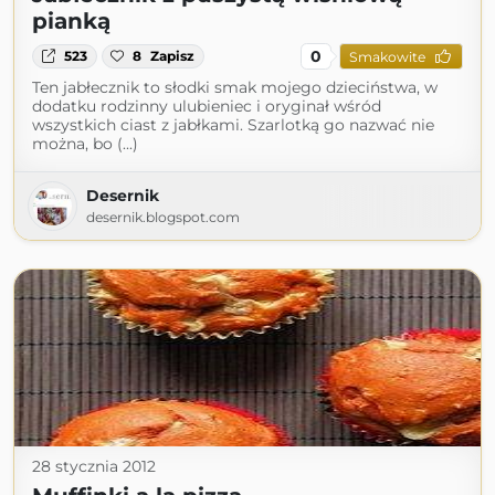
pianką
0
523
8
Zapisz
Smakowite
Ten jabłecznik to słodki smak mojego dzieciństwa, w
dodatku rodzinny ulubieniec i oryginał wśród
wszystkich ciast z jabłkami. Szarlotką go nazwać nie
można, bo (...)
Desernik
desernik.blogspot.com
28 stycznia 2012