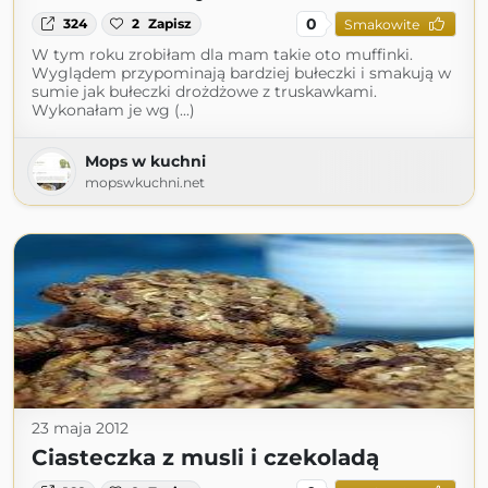
0
324
2
Zapisz
Smakowite
W tym roku zrobiłam dla mam takie oto muffinki.
Wyglądem przypominają bardziej bułeczki i smakują w
sumie jak bułeczki drożdżowe z truskawkami.
Wykonałam je wg (...)
Mops w kuchni
mopswkuchni.net
23 maja 2012
Ciasteczka z musli i czekoladą