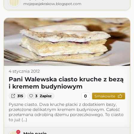
mojepasjekrakow.blogspot.com
4 stycznia 2012
Pani Walewska ciasto kruche z bezą
i kremem budyniowym
0
315
3
Zapisz
Smakowite
Pyszne ciasto. Dwa kruche placki z dodatkiem bezy,
przełożone delikatnym kremem budyniowym. Całość
przełamana odrobiną dżemu porzeczkowego. To ciasto
to już (...)
Moje pasje