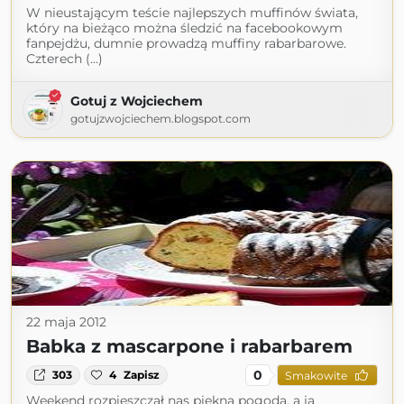
W nieustającym teście najlepszych muffinów świata,
który na bieżąco można śledzić na facebookowym
fanpejdżu, dumnie prowadzą muffiny rabarbarowe.
Czterech (...)
Gotuj z Wojciechem
gotujzwojciechem.blogspot.com
22 maja 2012
Babka z mascarpone i rabarbarem
0
303
4
Zapisz
Smakowite
Weekend rozpieszczał nas piękną pogodą, a ja