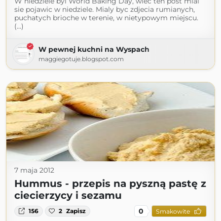
W niedziele byl World Baking Day, wiec ten post mial
sie pojawic w niedziele. Mialy byc zdjecia rumianych,
puchatych brioche w terenie, w nietypowym miejscu.
(...)
W pewnej kuchni na Wyspach
maggiegotuje.blogspot.com
7 maja 2012
Hummus - przepis na pyszną pastę z
ciecierzycy i sezamu
0
156
2
Zapisz
Smakowite