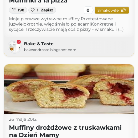
Muffinki a la pizza
0
190
1
Zapisz
Smakowite
Moje pierwsze wytrawne muffiny.Przetestowane
jużwielokrotnie, więc śmiało polecam!Konkretne i
sycące. I rzeczywiście mają coś z pizzy - w smaku i (...)
Bake & Taste
bakeandtaste.blogspot.com
26 maja 2012
Muffiny drożdżowe z truskawkami
na Dzień Mamy