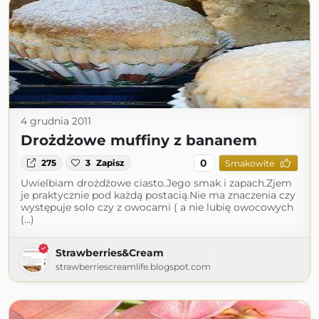
4 grudnia 2011
Drożdżowe muffiny z bananem
0
275
3
Zapisz
Smakowite
Uwielbiam drożdżowe ciasto.Jego smak i zapach.Zjem
je praktycznie pod każdą postacią.Nie ma znaczenia czy
występuje solo czy z owocami ( a nie lubię owocowych
(...)
Strawberries&Cream
strawberriescreamlife.blogspot.com