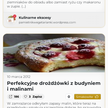
ziemniaków do obiadu albo zamiast ryżu czy makaronu
w zupie. (...)
Kulinarne ekscesy
pamietnikwegetarianki.wordpress.com
10 marca 2012
Perfekcyjne drożdżówki z budyniem
i malinami
0
186
3
Zapisz
Smakowite
W zamrażarce odkryłam zapasy malin, które teraz na
przednówku smakują szczególnie dobrze, bo przywodzą