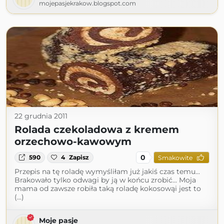
mojepasjekrakow.blogspot.com
22 grudnia 2011
Rolada czekoladowa z kremem
orzechowo-kawowym
0
590
4
Zapisz
Smakowite
Przepis na tę roladę wymyśliłam już jakiś czas temu...
Brakowało tylko odwagi by ją w końcu zrobić... Moja
mama od zawsze robiła taką roladę kokosowąi jest to
(...)
Moje pasje