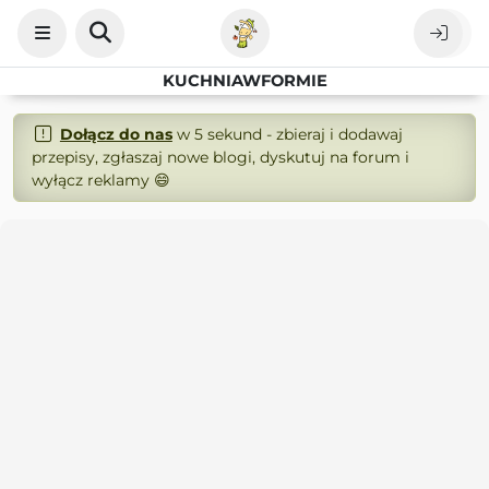
KUCHNIAWFORMIE
Dołącz do nas
w 5 sekund - zbieraj i dodawaj
przepisy, zgłaszaj nowe blogi, dyskutuj na forum i
wyłącz reklamy 😄