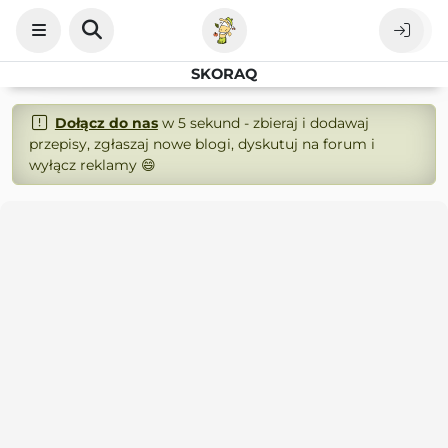
SKORAQ
Dołącz do nas
w 5 sekund - zbieraj i dodawaj
przepisy, zgłaszaj nowe blogi, dyskutuj na forum i
wyłącz reklamy 😄