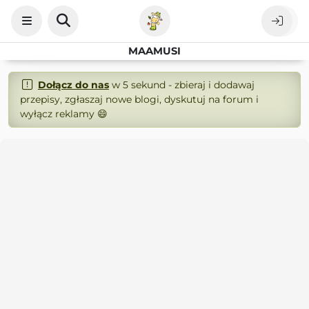
MAAMUSI
Dołącz do nas
w 5 sekund - zbieraj i dodawaj
przepisy, zgłaszaj nowe blogi, dyskutuj na forum i
wyłącz reklamy 😄