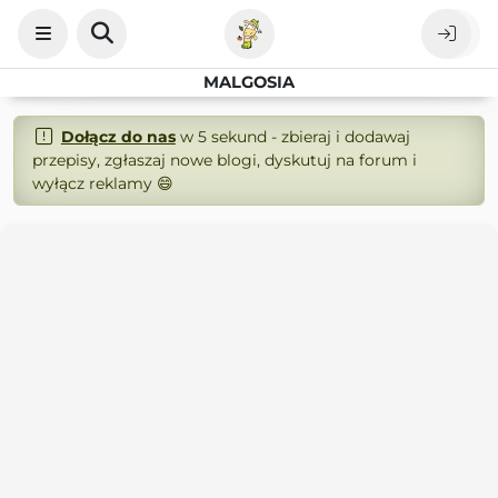
MALGOSIA
Dołącz do nas
w 5 sekund - zbieraj i dodawaj
przepisy, zgłaszaj nowe blogi, dyskutuj na forum i
wyłącz reklamy 😄