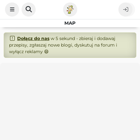
MAP
Dołącz do nas
w 5 sekund - zbieraj i dodawaj
przepisy, zgłaszaj nowe blogi, dyskutuj na forum i
wyłącz reklamy 😄