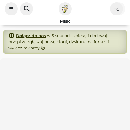
MBK
Dołącz do nas
w 5 sekund - zbieraj i dodawaj
przepisy, zgłaszaj nowe blogi, dyskutuj na forum i
wyłącz reklamy 😄