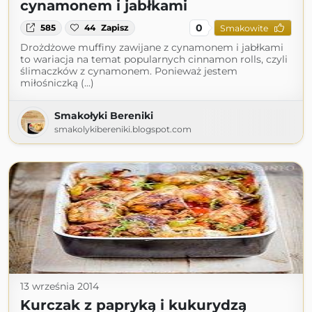
cynamonem i jabłkami
0
585
44
Zapisz
Smakowite
Drożdżowe muffiny zawijane z cynamonem i jabłkami
to wariacja na temat popularnych cinnamon rolls, czyli
ślimaczków z cynamonem. Ponieważ jestem
miłośniczką (...)
Smakołyki Bereniki
smakolykibereniki.blogspot.com
13 września 2014
Kurczak z papryką i kukurydzą