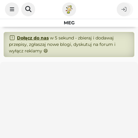
MEG
Dołącz do nas
w 5 sekund - zbieraj i dodawaj
przepisy, zgłaszaj nowe blogi, dyskutuj na forum i
wyłącz reklamy 😄