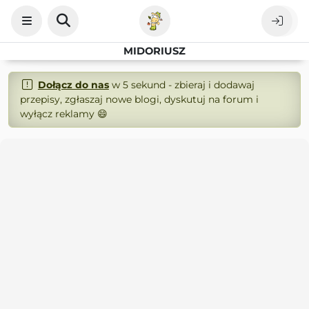
MIDORIUSZ
Dołącz do nas
w 5 sekund - zbieraj i dodawaj
przepisy, zgłaszaj nowe blogi, dyskutuj na forum i
wyłącz reklamy 😄