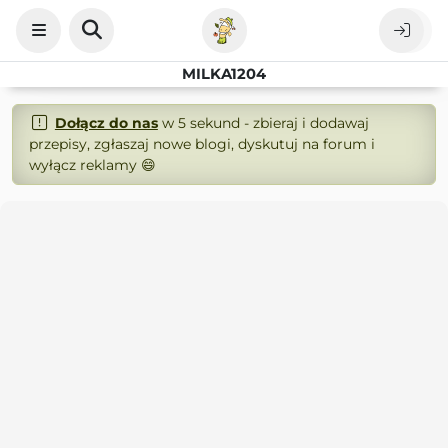
MILKA1204
Dołącz do nas
w 5 sekund - zbieraj i dodawaj
przepisy, zgłaszaj nowe blogi, dyskutuj na forum i
wyłącz reklamy 😄