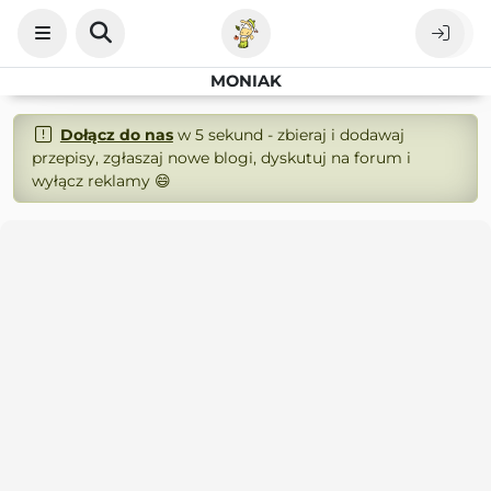
MONIAK
Dołącz do nas
w 5 sekund - zbieraj i dodawaj
przepisy, zgłaszaj nowe blogi, dyskutuj na forum i
wyłącz reklamy 😄