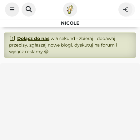
NICOLE
Dołącz do nas
w 5 sekund - zbieraj i dodawaj
przepisy, zgłaszaj nowe blogi, dyskutuj na forum i
wyłącz reklamy 😄