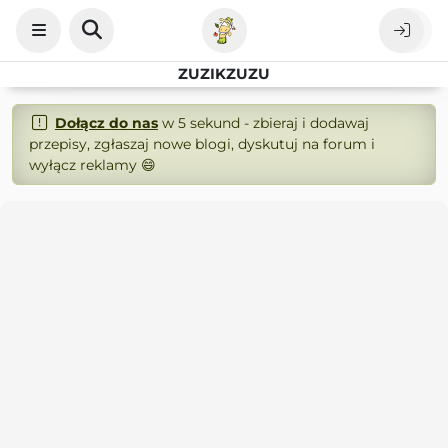
ZUZIKZUZU
Dołącz do nas
w 5 sekund - zbieraj i dodawaj
przepisy, zgłaszaj nowe blogi, dyskutuj na forum i
wyłącz reklamy 😄