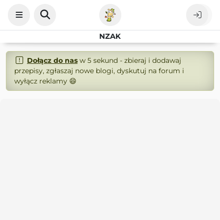
NZAK
Dołącz do nas
w 5 sekund - zbieraj i dodawaj
przepisy, zgłaszaj nowe blogi, dyskutuj na forum i
wyłącz reklamy 😄