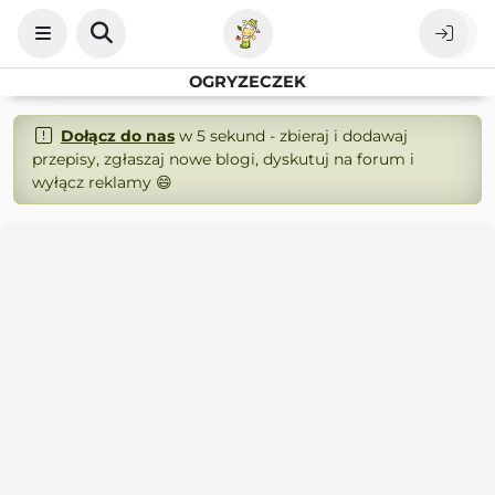
OGRYZECZEK
Dołącz do nas
w 5 sekund - zbieraj i dodawaj
przepisy, zgłaszaj nowe blogi, dyskutuj na forum i
wyłącz reklamy 😄