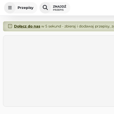
ZNAJDŹ
Przepisy
PRZEPIS
Dołącz do nas
w 5 sekund - zbieraj i dodawaj przepisy, 