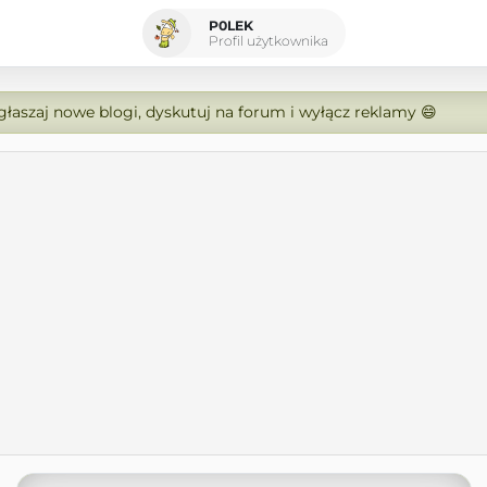
P0LEK
Profil użytkownika
zgłaszaj nowe blogi, dyskutuj na forum i wyłącz reklamy 😄