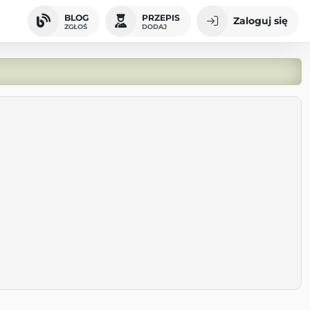
BLOG
PRZEPIS
Zaloguj się
ZGŁOŚ
DODAJ