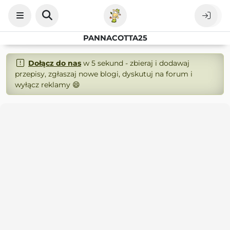
PANNACOTTA25
Dołącz do nas
w 5 sekund - zbieraj i dodawaj
przepisy, zgłaszaj nowe blogi, dyskutuj na forum i
wyłącz reklamy 😄