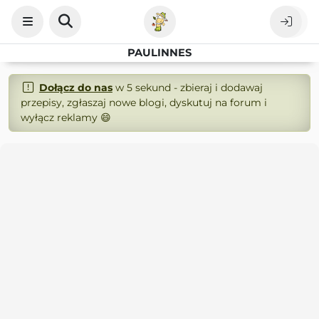
PAULINNES
Dołącz do nas
w 5 sekund - zbieraj i dodawaj
przepisy, zgłaszaj nowe blogi, dyskutuj na forum i
wyłącz reklamy 😄