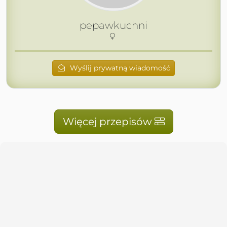
pepawkuchni
Wyślij prywatną wiadomość
Więcej przepisów