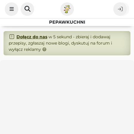
PEPAWKUCHNI
Dołącz do nas
w 5 sekund - zbieraj i dodawaj
przepisy, zgłaszaj nowe blogi, dyskutuj na forum i
wyłącz reklamy 😄