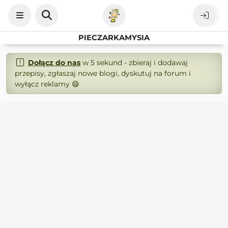
PIECZARKAMYSIA
Dołącz do nas
w 5 sekund - zbieraj i dodawaj
przepisy, zgłaszaj nowe blogi, dyskutuj na forum i
wyłącz reklamy 😄