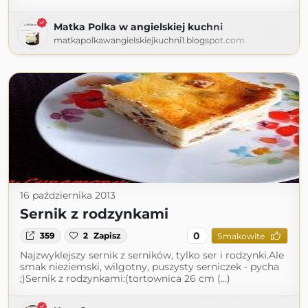
Matka Polka w angielskiej kuchni
matkapolkawangielskiejkuchni1.blogspot.com
16 października 2013
Sernik z rodzynkami
0
359
2
Zapisz
Smakowite
Najzwyklejszy sernik z serników, tylko ser i rodzynki.Ale
smak nieziemski, wilgotny, puszysty serniczek - pycha
;)Sernik z rodzynkami:(tortownica 26 cm (...)