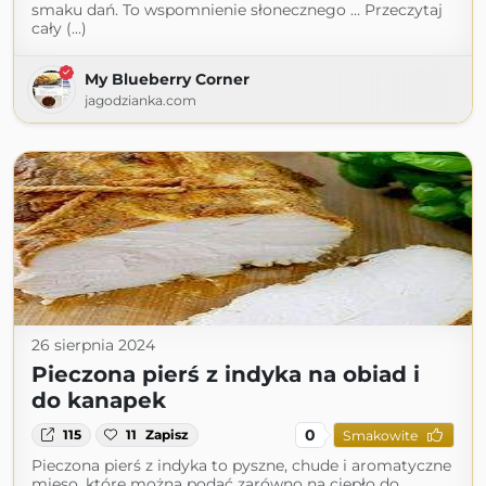
smaku dań. To wspomnienie słonecznego … Przeczytaj
cały (...)
My Blueberry Corner
jagodzianka.com
26 sierpnia 2024
Pieczona pierś z indyka na obiad i
do kanapek
0
115
11
Zapisz
Smakowite
Pieczona pierś z indyka to pyszne, chude i aromatyczne
mięso, które można podać zarówno na ciepło do