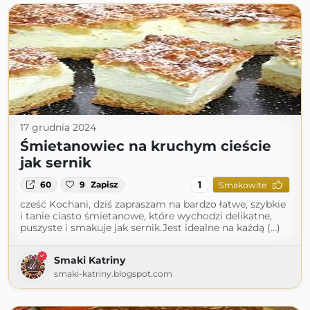
17 grudnia 2024
Śmietanowiec na kruchym cieście
jak sernik
1
60
9
Zapisz
Smakowite
cześć Kochani, dziś zapraszam na bardzo łatwe, szybkie
i tanie ciasto śmietanowe, które wychodzi delikatne,
puszyste i smakuje jak sernik.Jest idealne na każdą (...)
Smaki Katriny
smaki-katriny.blogspot.com