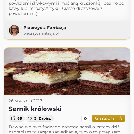
powidłami śliwkowymi i maślaną kruszonką. Idealne do
kawy lub herbaty.Artykuł Ciasto drożdżowe z
powidłami (...)
Pieprzyć z Fantazją
pieprzyczfantazja.pl
26 stycznia 2017
Sernik królewski
0
89
3
Zapisz
Smakowite
Dawno nie było żadnego nowego sernika, zatem dziś
nadrabiam to rażące zaniedbanie, tym o to przepisem