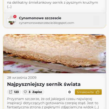
na delikatny śmietankowy sernik z pysznym kruchym
(...)
Cynamonowe szczescie
cynamonoweszczescie.blogspot.com
28 września 2009
Najpyszniejszy sernik świata
0
123
3
Zapisz
Smakowite
Przyznam szczerze, że od jakiegoś czasu najwięcej
inspiracji dotyczących gotowania czerpię stąd. Jest to
fantastyczna strona z pięknymi zdjęciami,na widok (...)