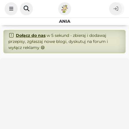
ANIA
Dołącz do nas
w 5 sekund - zbieraj i dodawaj
przepisy, zgłaszaj nowe blogi, dyskutuj na forum i
wyłącz reklamy 😄