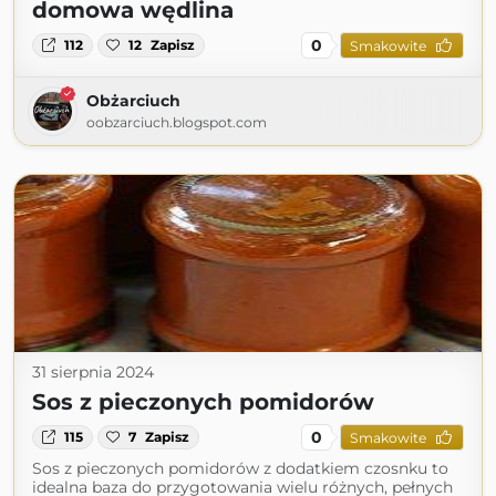
domowa wędlina
0
112
12
Zapisz
Smakowite
Obżarciuch
oobzarciuch.blogspot.com
31 sierpnia 2024
Sos z pieczonych pomidorów
0
115
7
Zapisz
Smakowite
Sos z pieczonych pomidorów z dodatkiem czosnku to
idealna baza do przygotowania wielu różnych, pełnych