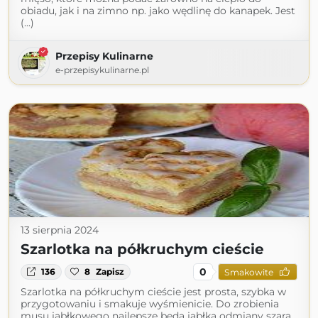
obiadu, jak i na zimno np. jako wędlinę do kanapek. Jest
(...)
Przepisy Kulinarne
e-przepisykulinarne.pl
13 sierpnia 2024
Szarlotka na półkruchym cieście
0
136
8
Zapisz
Smakowite
Szarlotka na półkruchym cieście jest prosta, szybka w
przygotowaniu i smakuje wyśmienicie. Do zrobienia
musu jabłkowego najlepsze będą jabłka odmiany szara