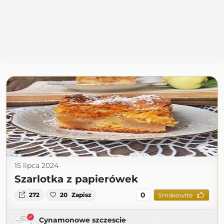
15 lipca 2024
Szarlotka z papierówek
0
272
20
Zapisz
Smakowite
Cynamonowe szczescie