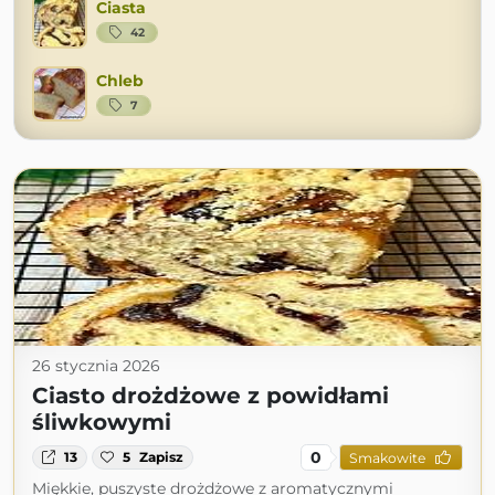
Ciasta
42
Chleb
7
26 stycznia 2026
Ciasto drożdżowe z powidłami
śliwkowymi
0
13
5
Zapisz
Smakowite
Miękkie, puszyste drożdżowe z aromatycznymi