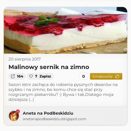
20 sierpnia 2017
Malinowy sernik na zimno
0
164
7
Zapisz
Smakowite
Sezon letni zachęca do robienia pysznych deserów na
szybko i na zimno, bo komu chce się stać przy
rozgrzanym piekarniku? :) Bywa i tak.Dlatego moja
dzisiejsza (...)
Aneta na PodBeskidziu
anetanapodbeskidziu.blogspot.com