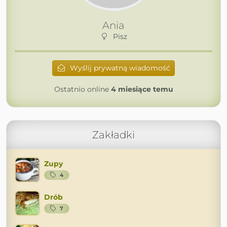
Ania
Pisz
Wyślij prywatną wiadomość
Ostatnio online
4 miesiące temu
Zakładki
Zupy
4
Drób
7