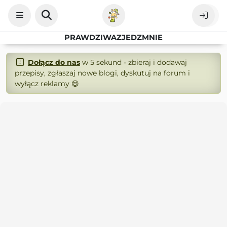
PRAWDZIWAZJEDZMNIE
Dołącz do nas
w 5 sekund - zbieraj i dodawaj
przepisy, zgłaszaj nowe blogi, dyskutuj na forum i
wyłącz reklamy 😄