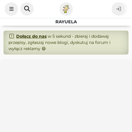
RAYUELA
Dołącz do nas
w 5 sekund - zbieraj i dodawaj
przepisy, zgłaszaj nowe blogi, dyskutuj na forum i
wyłącz reklamy 😄