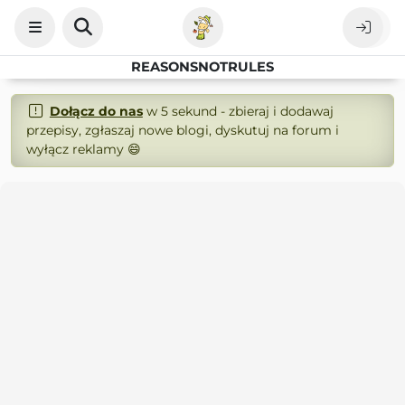
REASONSNOTRULES
Dołącz do nas
w 5 sekund - zbieraj i dodawaj
przepisy, zgłaszaj nowe blogi, dyskutuj na forum i
wyłącz reklamy 😄