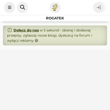
ROGATEK
Dołącz do nas
w 5 sekund - zbieraj i dodawaj
przepisy, zgłaszaj nowe blogi, dyskutuj na forum i
wyłącz reklamy 😄