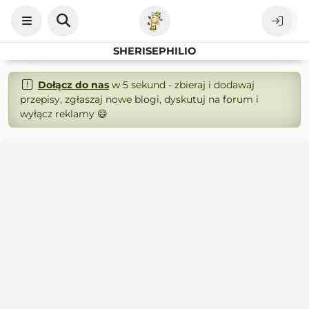
SHERISEPHILIO
Dołącz do nas
w 5 sekund - zbieraj i dodawaj
przepisy, zgłaszaj nowe blogi, dyskutuj na forum i
wyłącz reklamy 😄