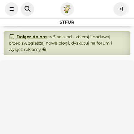
STFUR
Dołącz do nas
w 5 sekund - zbieraj i dodawaj
przepisy, zgłaszaj nowe blogi, dyskutuj na forum i
wyłącz reklamy 😄