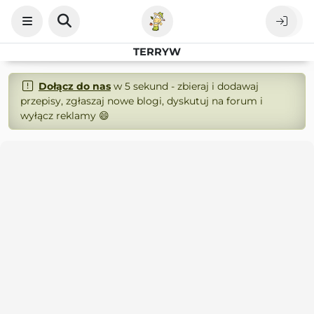
TERRYW
Dołącz do nas
w 5 sekund - zbieraj i dodawaj
przepisy, zgłaszaj nowe blogi, dyskutuj na forum i
wyłącz reklamy 😄