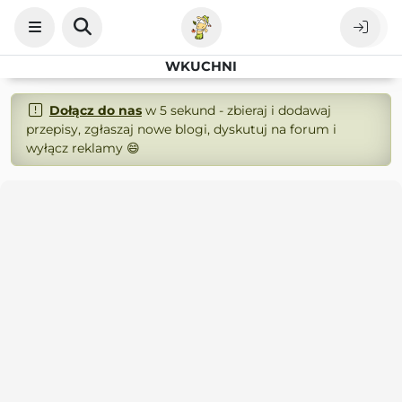
WKUCHNI
Dołącz do nas
w 5 sekund - zbieraj i dodawaj
przepisy, zgłaszaj nowe blogi, dyskutuj na forum i
wyłącz reklamy 😄