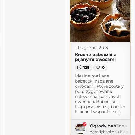
spot.com
19 stycznia 2013
Kruche babeczki z
pijanymi owocami
128
0
Idealne maślane
babeczki nadziane
owocami, które zostały
po przygotowaniu
nalewki na suszonych
owocach. Babeczki z
tego przepisu są bardzo
kruche i wspaniałe (...)
Ogrody babilonu
ogrodybabilonu.blogsp