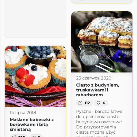
znie
pl
25 czerwca 2020
Ciasto z budyniem,
truskawkami i
rabarbarem
112
6
Pyszne i bardzo łatwe
14 lipca 2018
do upieczenia ciasto
Maślane babeczki z
budyniowo owocowe.
borówkami i bitą
Do przygotowania
śmietaną
ciasta można użyć