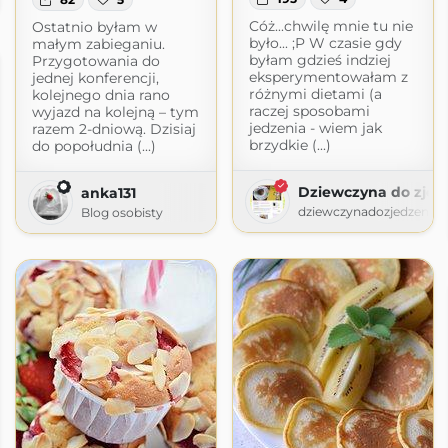
Cóż...chwilę mnie tu nie
Ostatnio byłam w
było... ;P W czasie gdy
małym zabieganiu.
byłam gdzieś indziej
Przygotowania do
eksperymentowałam z
jednej konferencji,
różnymi dietami (a
kolejnego dnia rano
raczej sposobami
wyjazd na kolejną – tym
jedzenia - wiem jak
razem 2-dniową. Dzisiaj
brzydkie (...)
do popołudnia (...)
Dziewczyna do zjed
anka131
dziewczynadozjedzenia.
Blog osobisty