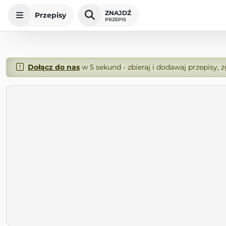
ZNAJDŹ
Przepisy
PRZEPIS
Dołącz do nas
w 5 sekund - zbieraj i dodawaj przepisy, 