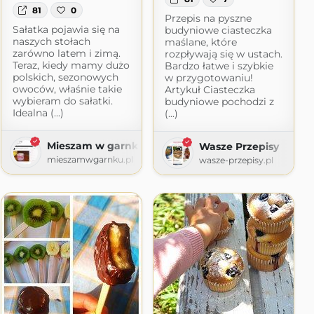
81
0
Przepis na pyszne
Sałatka pojawia się na
budyniowe ciasteczka
naszych stołach
maślane, które
zarówno latem i zimą.
rozpływają się w ustach.
Teraz, kiedy mamy dużo
Bardzo łatwe i szybkie
polskich, sezonowych
w przygotowaniu!
owoców, właśnie takie
Artykuł Ciasteczka
wybieram do sałatki.
budyniowe pochodzi z
Idealna (...)
(...)
zenia
Mieszam w garnku
Wasze Przepisy
blogspot.com
mieszamwgarnku.pl
wasze-przepisy.pl