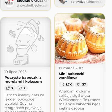
Słodkie okruszki - piecz i gotuj z sercem
sprawdzonakuchnia.pl
www.slodkieokruszki.pl
19 marca 2017
19 lipca 2025
Mini babeczki
Puszyste babeczki z
waniliowe
morelami i kokosem
1.7K
37
7
2
Wielkimi krokami
Lato to idealny czas na
zbliżają się Święta
lekkie i owocowe
Wielkanocne. Te urocze
wypieki. Gdy na
maleńkie babeczki będą
straganach pojawiają
piękną ozdobą
się pachnące, soczyste