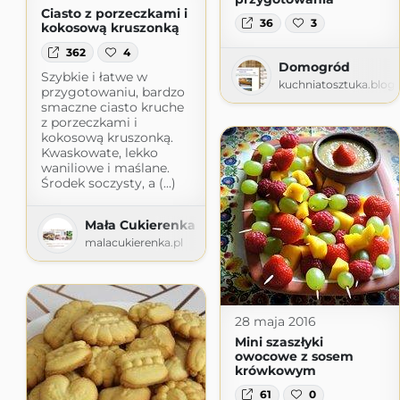
Ciasto z porzeczkami i
36
3
kokosową kruszonką
362
4
Domogród
Szybkie i łatwe w
kuchniatosztuka.blog
przygotowaniu, bardzo
smaczne ciasto kruche
z porzeczkami i
kokosową kruszonką.
Kwaskowate, lekko
waniliowe i maślane.
Środek soczysty, a (...)
Mała Cukierenka
malacukierenka.pl
28 maja 2016
Mini szaszłyki
owocowe z sosem
krówkowym
61
0