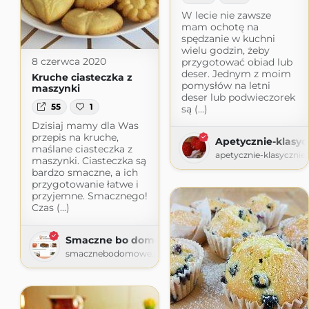
W lecie nie zawsze
mam ochotę na
spędzanie w kuchni
wielu godzin, żeby
8 czerwca 2020
przygotować obiad lub
deser. Jednym z moim
Kruche ciasteczka z
pomysłów na letni
maszynki
deser lub podwieczorek
55
1
są (...)
Dzisiaj mamy dla Was
przepis na kruche,
Apetycznie-klasyc
maślane ciasteczka z
apetycznie-klasycznie.
maszynki. Ciasteczka są
bardzo smaczne, a ich
przygotowanie łatwe i
przyjemne. Smacznego!
Czas (...)
Smaczne bo domowe
smacznebodomowe.pl