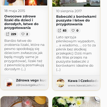
18 maja 2015
10 sierpnia 2017
Owocowe zdrowe
Babeczki z borówkami
lizaki dla dzieci i
puszyste i łatwe do
dorosłych, łatwe do
przygotowania
przygotowania
83
0
229
2
Lato sprzyja
Bardzo łatwe do
piknikowym wypadom,
zrobienia lizaki, które na
… a wiadomo, … co to za
pewno spodobają się
piknik bez słodkiej
dzieciom zwłaszcza jak
przekąski;) Dziś mam
będą mogły same je
dla Was przepis na
przygotować, lizaki też
puszyste babeczki z
z pewnością posmakują
borówkami idealne do
dorosłym (...)
(...)
Zdrowa vege kuchnia
Kawa i Czekolada
zdrowavegekuchnia.blogspot.com
www.kawaiczekolada.pl