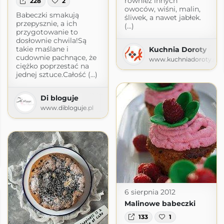
również innych
228
2
owoców, wiśni, malin,
Babeczki smakują
śliwek, a nawet jabłek.
przepysznie, a ich
(...)
przygotowanie to
dosłownie chwila!Są
takie maślane i
Kuchnia Doroty
cudownie pachnące, że
www.kuchniadoroty.pl
ciężko poprzestać na
jednej sztuce.Całość (...)
Di bloguje
www.dibloguje.pl
6 sierpnia 2012
Malinowe babeczki
133
1