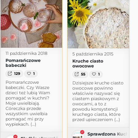
11 października 2018
5 października 2015
Pomarańczowe
Kruche ciasto
babeczki
owocowe
129
1
55
1
Pomarańczowe
Dzisiejsze kruche ciasto
babeczki. Czy Wasze
owocowe powinno
dzieci też lubią Wam
właściwie nazywać się
pomagać w kuchni?
ciastem piaskowym z
Moje uwielbiają.
owocami, a to z
Córeczka przede
powodu konsystencji
wszystkim uwielbia
kruchego ciasta, które
pomagać mi przy
przed upieczeniem (...)
wypiekach. (...)
Sprawdzona Kuchnia
ot.com