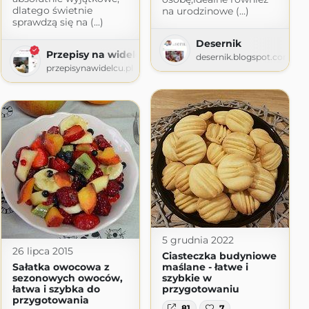
dlatego świetnie
na urodzinowe (...)
sprawdzą się na (...)
aniu
Desernik
Przepisy na widelcu
blogspot.com
desernik.blogspot.com
przepisynawidelcu.pl
5 grudnia 2022
26 lipca 2015
Ciasteczka budyniowe
Sałatka owocowa z
maślane - łatwe i
sezonowych owoców,
szybkie w
łatwa i szybka do
przygotowaniu
przygotowania
81
7