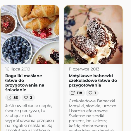
16 lipca 2019
11 czerwca 2013
Rogaliki maślane
Motylkowe babeczki
łatwe do
czekoladowe łatwe do
przygotowania na
przygotowania
śniadanie
118
1
83
3
Czekoladowe Babeczki
Jeśli uwielbiacie ciepłe,
Motylki, słodkie, urocze
świeże pieczywo, to
i bardzo efektowne.
zachęcam do
Świetne na słodki
wypróbowania przepisu
prezent, bo ucieszą
na rogaliki maślane. Są
każdą obdarowaną
absolutnie wyjątkowe,
osobę,idealne również