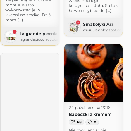
wielkanocnego
morele, warto
koszyczka i stołu. Są tak
wykorzystać je w
łatwe i szybkie do (...)
kuchni na słodko. Dziś
mam (...)
Smakołyki Asi
asiuuulek.blogspot.com
La grande piccola cuoca
lagrandepiccolacuoca.com
24 października 2016
Babeczki z kremem
68
0
Nie mogłam sobie