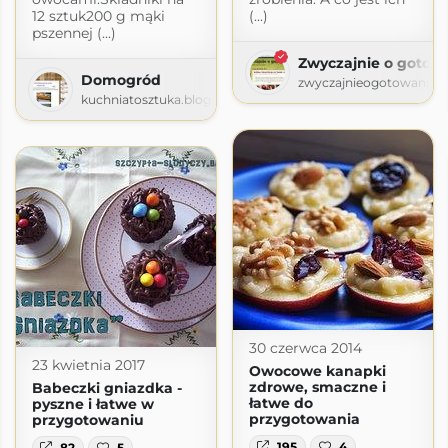
12 sztuk200 g mąki
(...)
pszennej (...)
Zwyczajnie o gotow
Domogród
zwyczajnieogotowaniu.
kuchniatosztuka.blogspot.com
30 czerwca 2014
23 kwietnia 2017
Owocowe kanapki
zdrowe, smaczne i
Babeczki gniazdka -
łatwe do
pyszne i łatwe w
przygotowania
przygotowaniu
zenie
e.blogspot.com
195
4
82
5