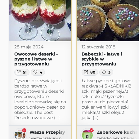
28 maja 2024
12 stycznia 2018
Owocowe deserki -
Babeczki - łatwe i
pyszne i łatwe w
szybkie w
przygotowaniu
przygotowaniu
51
4
80
3
Pyszne, orzeźwiające i
Łatwe pyszne i gotowe
bardzo łatwe w
raz dwa ;-) SKŁADNIKI2
przygotowaniu deserki
szkl mąki pszennej2/3
owocowe, które
szkl cukru2 łyżeczki
idealnie sprawdzą się na
proszku do pieczenia1
popołudniowy deser po
cukier waniliowy1 szkl
obiedzie. The post
mleka1/3 szkl oleju2
Deserki owocowe (...)
jajka (...)
Wasze Przepisy
Zeberkowe kuchar
wasze-przepisy.pl
zeberkowekucharzeni