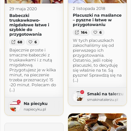
2 listopada 2018
29 maja 2020
Placuszki na maślance
Babeczki
– pyszne i łatwe w
truskawkowo-
przygotowaniu
migdałowe łatwe i
szybkie do
spot.com
164
6
przygotowania
W tych placuszkach
68
6
zakochaliśmy się od
Bajecznie proste i
pierwszego ich
smaczne babeczki z
przygotowania.
truskawkami i z nutą
Ostatnio, jeśli robię
migdałową.
placuszki, to decyduję
Przygotujesz je w kilka
się właśnie na te. Są
minut, na pieczenie
pyszne! Sprawdzą się na
trzeba przeznaczyć 15
(...)
-20 minut. Polecam do
(...)
Smaki na talerzu
smakinatalerzu.pl
Na piecyku
napiecyku.pl