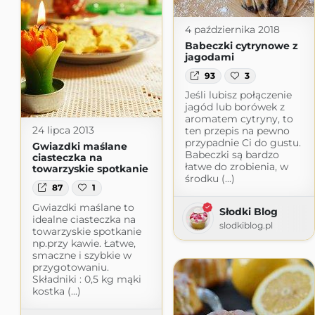
4 października 2018
Babeczki cytrynowe z
jagodami
93
3
Jeśli lubisz połączenie
jagód lub borówek z
aromatem cytryny, to
24 lipca 2013
ten przepis na pewno
przypadnie Ci do gustu.
Gwiazdki maślane
Babeczki są bardzo
ciasteczka na
łatwe do zrobienia, w
towarzyskie spotkanie
środku (...)
87
1
Gwiazdki maślane to
Słodki Blog
idealne ciasteczka na
slodkiblog.pl
towarzyskie spotkanie
np.przy kawie. Łatwe,
smaczne i szybkie w
przygotowaniu.
Składniki : 0,5 kg mąki
kostka (...)