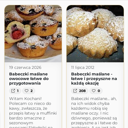
19 czerwca 2026
11 lipca 2012
Babeczki maślane
Babeczki maślane -
owocowe łatwe do
łatwe i przepyszne na
przygotowania
każdą okazję
1
2
208
0
Witam Kochani!
Babeczki maślane... ah,
Polecam co nieco do
na ich widok chyba
kawy, zwłaszcza, że
każdemu robią się
przepis łatwy a muffinki
maślane oczy. I nic
bardzo smaczne z
dziwnego, ponieważ są
sezonowym
przepyszne a i łatwe do
owocami.Składniki na
zrobienia. A co jest ich