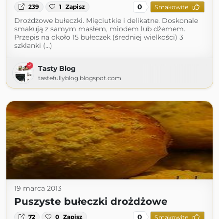
0
239
1
Zapisz
Smakowite
Drożdżowe bułeczki. Mięciutkie i delikatne. Doskonale
smakują z samym masłem, miodem lub dżemem.
Przepis na około 15 bułeczek (średniej wielkości) 3
szklanki (...)
Tasty Blog
tastefullyblog.blogspot.com
19 marca 2013
Puszyste bułeczki drożdżowe
0
72
0
Zapisz
Smakowite