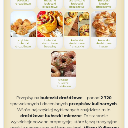
bułeczka
maślane
dietetyczne
bułeczki
drożdżowe
bułeczki
bułeczki
krucho
drożdżowe
drożdżowe
drożdżowe
szybkie
bułeczki
bułeczki
bułeczki
bułeczki
drożdżowe
drożdżowe
drożdżowe
drożdżowe
żurawiną
francuskie
inaczej
słodkie
bułeczki
drożdżowe
Przepisy na
bułeczki drożdżowe
– ponad
2 720
sprawdzonych i docenianych
przepisów kulinarnych
.
Wśród najczęściej wybieranych znajdziesz m.in.
drożdżowe bułeczki mleczne
. To starannie
wyselekcjonowane propozycje, które łączą tradycyjne
smaki z nowoczesnymi inspiracjami.
Mikser Kulinarny