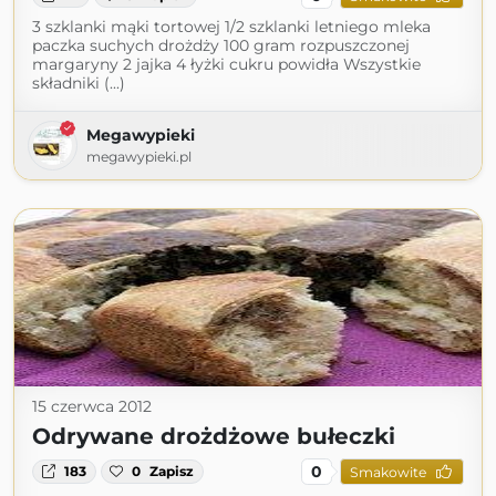
3 szklanki mąki tortowej 1/2 szklanki letniego mleka
paczka suchych drożdży 100 gram rozpuszczonej
margaryny 2 jajka 4 łyżki cukru powidła Wszystkie
składniki (...)
Megawypieki
megawypieki.pl
15 czerwca 2012
Odrywane drożdżowe bułeczki
0
183
0
Zapisz
Smakowite