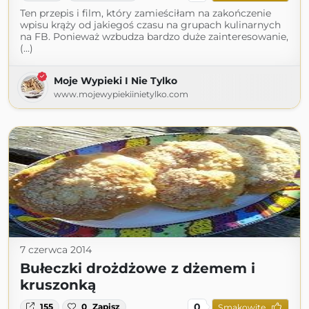
Ten przepis i film, który zamieściłam na zakończenie
wpisu krąży od jakiegoś czasu na grupach kulinarnych
na FB. Ponieważ wzbudza bardzo duże zainteresowanie,
(...)
Moje Wypieki I Nie Tylko
www.mojewypiekiinietylko.com
7 czerwca 2014
Bułeczki drożdżowe z dżemem i
kruszonką
0
155
0
Zapisz
Smakowite