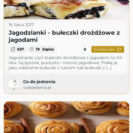
16 lipca 2017
Jagodzianki - bułeczki drożdżowe z
jagodami
0
637
19
Zapisz
Smakowite
Jagodzianki czyli bułeczki drożdżowe z jagodami to hit
lata. Są pyszne, puszyste i mocno jagodowe. Piekę je
jako oddzielne bułeczki z lukrem lub bułeczki z (...)
Co do jedzenia
codojedzenia.pl