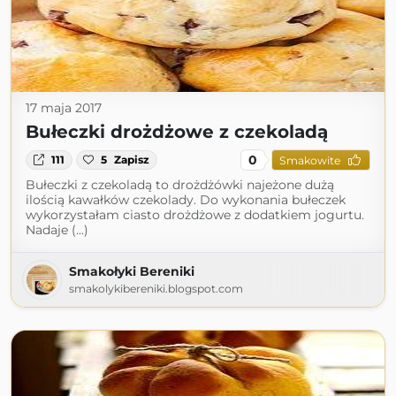
17 maja 2017
Bułeczki drożdżowe z czekoladą
0
111
5
Zapisz
Smakowite
Bułeczki z czekoladą to drożdżówki najeżone dużą
ilością kawałków czekolady. Do wykonania bułeczek
wykorzystałam ciasto drożdżowe z dodatkiem jogurtu.
Nadaje (...)
Smakołyki Bereniki
smakolykibereniki.blogspot.com