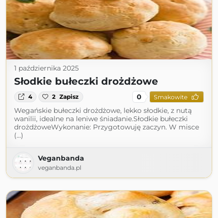
1 października 2025
Słodkie bułeczki drożdżowe
0
4
2
Zapisz
Smakowite
Wegańskie bułeczki drożdżowe, lekko słodkie, z nutą
wanilii, idealne na leniwe śniadanie.Słodkie bułeczki
drożdżoweWykonanie: Przygotowuję zaczyn. W misce
(...)
Veganbanda
veganbanda.pl