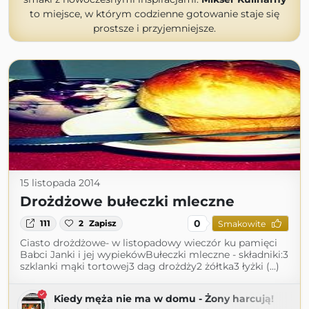
to miejsce, w którym codzienne gotowanie staje się
prostsze i przyjemniejsze.
15 listopada 2014
Drożdżowe bułeczki mleczne
0
111
2
Zapisz
Smakowite
Ciasto drożdżowe- w listopadowy wieczór ku pamięci
Babci Janki i jej wypiekówBułeczki mleczne - składniki:3
szklanki mąki tortowej3 dag drożdży2 żółtka3 łyżki (...)
Kiedy męża nie ma w domu - Żony harcują!