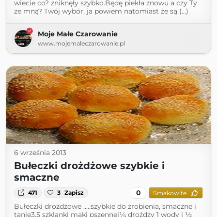
wiecie co? zniknęły szybko.Będę piekła znowu a czy Ty
ze mną? Twój wybór, ja powiem natomiast że są (...)
Moje Małe Czarowanie
www.mojemaleczarowanie.pl
6 września 2013
Bułeczki drożdżowe szybkie i
smaczne
0
471
3
Zapisz
Smakowite
Bułeczki drożdżowe .....szybkie do zrobienia, smaczne i
tanie3,5 szklanki maki pszennej¼ drożdży 1 wody i ½