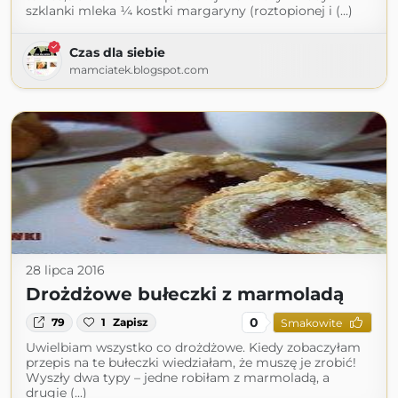
szklanki mleka ¼ kostki margaryny (roztopionej i (...)
Czas dla siebie
mamciatek.blogspot.com
28 lipca 2016
Drożdżowe bułeczki z marmoladą
0
79
1
Zapisz
Smakowite
Uwielbiam wszystko co drożdżowe. Kiedy zobaczyłam
przepis na te bułeczki wiedziałam, że muszę je zrobić!
Wyszły dwa typy – jedne robiłam z marmoladą, a
drugie (...)