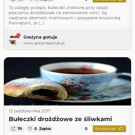
To zaległy przepis, bułeczki zrobione przy okazji
pieczenia drożdżówek na zamówienie córci. Są
nadziane dżemem malinowym i posypane kruszonką.
Pamiętam, że (...)
Grażyna gotuje
www.grazynagotuje.pl
12 października 2017
Bułeczki drożdżowe ze śliwkami
0
70
0
Zapisz
Smakowite