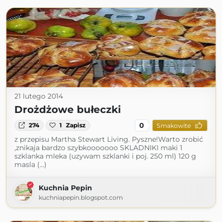
21 lutego 2014
Drożdżowe bułeczki
0
274
1
Zapisz
Smakowite
z przepisu Martha Stewart Living. Pyszne!Warto zrobić
,znikaja bardzo szybkooooooo SKLADNIKI maki 1
szklanka mleka (uzywam szklanki i poj. 250 ml) 120 g
masla (...)
Kuchnia Pepin
kuchniapepin.blogspot.com