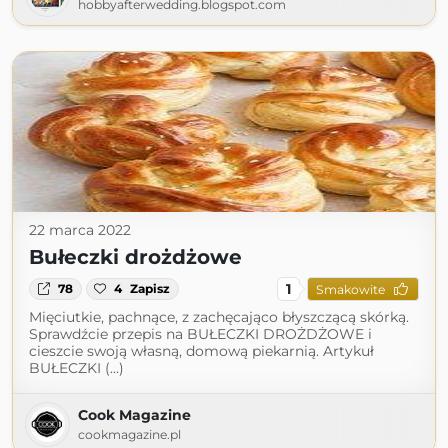
hobbyafterwedding.blogspot.com
22 marca 2022
Bułeczki drożdżowe
1
78
4
Zapisz
Smakowite
Mięciutkie, pachnące, z zachęcająco błyszczącą skórką.
Sprawdźcie przepis na BUŁECZKI DROŻDŻOWE i
cieszcie swoją własną, domową piekarnią. Artykuł
BUŁECZKI (...)
Cook Magazine
cookmagazine.pl