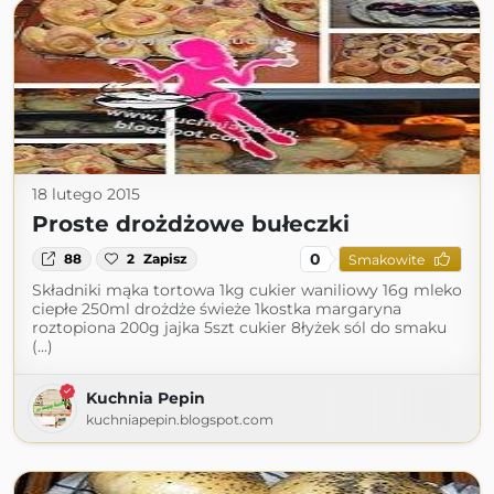
18 lutego 2015
Proste drożdżowe bułeczki
0
88
2
Zapisz
Smakowite
Składniki mąka tortowa 1kg cukier waniliowy 16g mleko
ciepłe 250ml drożdże świeże 1kostka margaryna
roztopiona 200g jajka 5szt cukier 8łyżek sól do smaku
(...)
Kuchnia Pepin
kuchniapepin.blogspot.com