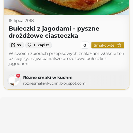
15 lipca 2018
Bułeczki z jagodami - pyszne
drożdżowe ciasteczka
0
77
1
Zapisz
Smakowite
W swoich zbiorach przepisowych znalazłam właśnie ten
dzisiejszy...najwspanialsze drożdżowe bułeczki z
jagodami
Różne smaki w kuchni
roznesmakiwkuchni.blogspot.com