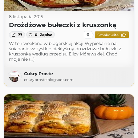
8 listopada 2015
Drożdżowe bułeczki z kruszonką
0
77
0
Zapisz
Smakowite
W ten weekend w blogerskiej akcji Wypiekanie na
śniadanie wszystkie piekłyśmy drożdżowe bułeczki z
kruszonką według przepisu Elizy Mórawskiej. Choć
moje nie (...)
Cukry Proste
cukryproste.blogspot.com