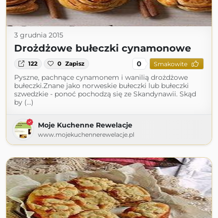
3 grudnia 2015
Drożdżowe bułeczki cynamonowe
0
122
0
Zapisz
Smakowite
Pyszne, pachnące cynamonem i wanilią drożdżowe
bułeczki.Znane jako norweskie bułeczki lub bułeczki
szwedzkie - ponoć pochodzą się ze Skandynawii. Skąd
by (...)
Moje Kuchenne Rewelacje
www.mojekuchennerewelacje.pl