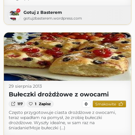
Gotuj z Basterem
gotujzbasterem.wordpress.com
29 sierpnia 2013
Bułeczki drożdżowe z owocami
0
117
1
Zapisz
Smakowite
Często przygotowuje ciasta drożdżowe z owocami,
teraz wpadłam na pomysł, że zrobię bułeczki
drożdżowe. Wyszły idealne, w sam raz na
śniadanie!Moje bułeczki (...)