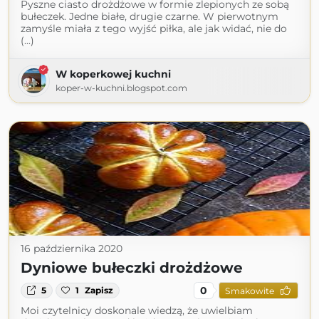
Pyszne ciasto drożdżowe w formie zlepionych ze sobą
bułeczek. Jedne białe, drugie czarne. W pierwotnym
zamyśle miała z tego wyjść piłka, ale jak widać, nie do
(...)
W koperkowej kuchni
koper-w-kuchni.blogspot.com
16 października 2020
Dyniowe bułeczki drożdżowe
0
5
1
Zapisz
Smakowite
Moi czytelnicy doskonale wiedzą, że uwielbiam