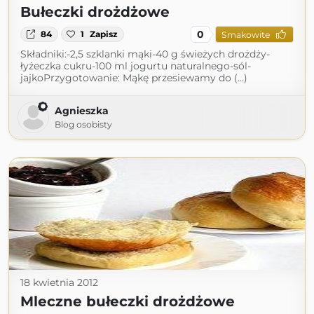
Bułeczki drożdżowe
0
84
1
Zapisz
Smakowite
Składniki:-2,5 szklanki mąki-40 g świeżych drożdży-
łyżeczka cukru-100 ml jogurtu naturalnego-sól-
jajkoPrzygotowanie: Mąkę przesiewamy do (...)
Agnieszka
Blog osobisty
18 kwietnia 2012
Mleczne bułeczki drożdżowe