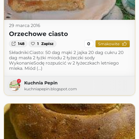
29 marca 2016
Orzechowe ciasto
0
148
1
Zapisz
Smakowite
Składniki:Ciasto: 50 dag mąki 2 jajka 20 dag cukru 20
dag masła 2 łyżki miodu 2 łyżeczki sody
WykonanieSodę rozpuścić w 2 łyżeczkach letniego
mleka. Miód (...)
Kuchnia Pepin
kuchniapepin.blogspot.com