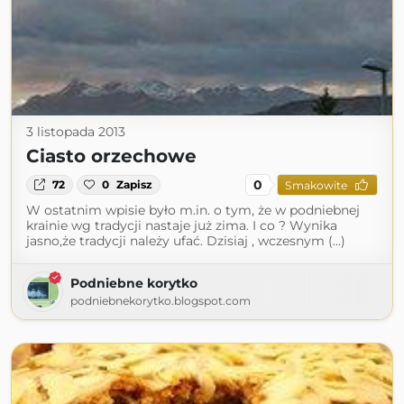
3 listopada 2013
Ciasto orzechowe
0
72
0
Zapisz
Smakowite
W ostatnim wpisie było m.in. o tym, że w podniebnej
krainie wg tradycji nastaje już zima. I co ? Wynika
jasno,że tradycji należy ufać. Dzisiaj , wczesnym (...)
Podniebne korytko
podniebnekorytko.blogspot.com