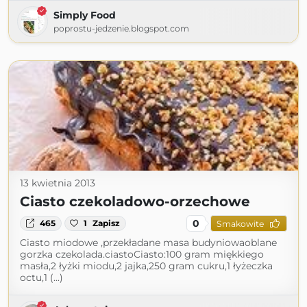
Simply Food
poprostu-jedzenie.blogspot.com
13 kwietnia 2013
Ciasto czekoladowo-orzechowe
0
465
1
Zapisz
Smakowite
Ciasto miodowe ,przekładane masa budyniowaoblane
gorzka czekolada.ciastoCiasto:100 gram miękkiego
masła,2 łyżki miodu,2 jajka,250 gram cukru,1 łyżeczka
octu,1 (...)