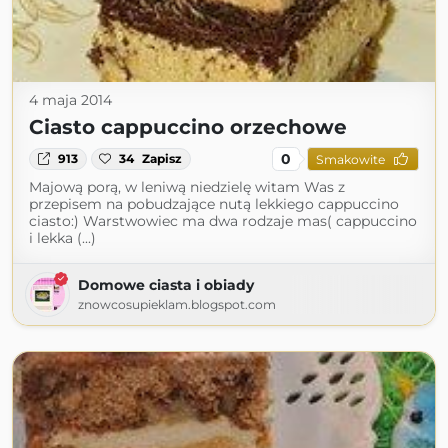
4 maja 2014
Ciasto cappuccino orzechowe
0
913
34
Zapisz
Smakowite
Majową porą, w leniwą niedzielę witam Was z
przepisem na pobudzające nutą lekkiego cappuccino
ciasto:) Warstwowiec ma dwa rodzaje mas( cappuccino
i lekka (...)
Domowe ciasta i obiady
znowcosupieklam.blogspot.com