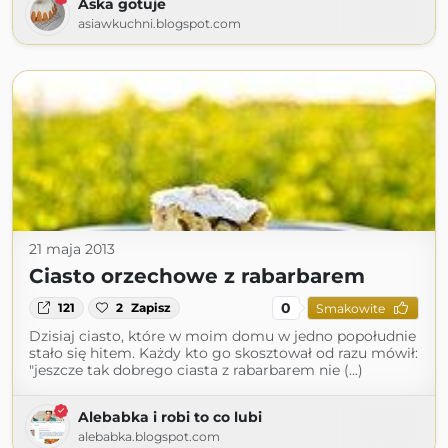
Aska gotuje
asiawkuchni.blogspot.com
21 maja 2013
Ciasto orzechowe z rabarbarem
0
121
2
Zapisz
Smakowite
Dzisiaj ciasto, które w moim domu w jedno popołudnie
stało się hitem. Każdy kto go skosztował od razu mówił:
"jeszcze tak dobrego ciasta z rabarbarem nie (...)
Alebabka i robi to co lubi
alebabka.blogspot.com