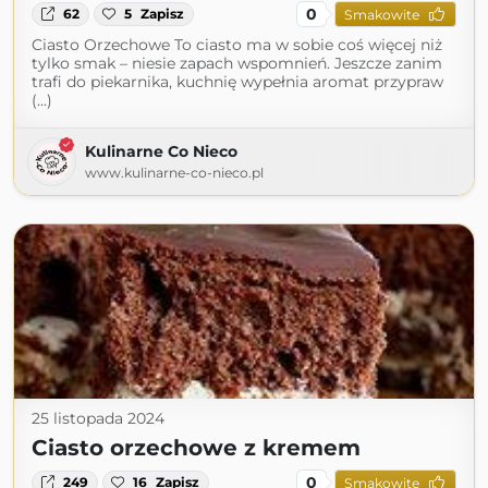
0
62
5
Zapisz
Smakowite
Ciasto Orzechowe To ciasto ma w sobie coś więcej niż
tylko smak – niesie zapach wspomnień. Jeszcze zanim
trafi do piekarnika, kuchnię wypełnia aromat przypraw
(...)
Kulinarne Co Nieco
www.kulinarne-co-nieco.pl
25 listopada 2024
Ciasto orzechowe z kremem
0
249
16
Zapisz
Smakowite