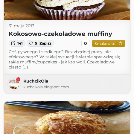
31 maja 2013
Kokosowo-czekoladowe muffiny
0
141
5
Zapisz
Smakowite
Coś pysznego i słodkiego? Bez zbędnej pracy, ale
efektownego? W takiej sytuacji świetnie sprawdzą się
takie muffiny/cupcakes - jak kto woli. Czekoladowe
ciasto (...)
KuchcikOla
kuchcikola.blogspot.com