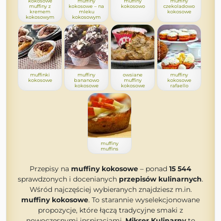
kokosowe
muffiny
muffiny
muffiny
muffiny z
kokosowe – na
kokosowo
czekoladowo
kremem
mleku
kokosowe
kokosowym
kokosowym
muffinki
muffiny
owsiane
muffiny
kokosowe
bananowo
muffiny
kokosowe
kokosowe
kokosowe
rafaello
muffiny
muffins
Przepisy na
muffiny kokosowe
– ponad
15 544
sprawdzonych i docenianych
przepisów kulinarnych
.
Wśród najczęściej wybieranych znajdziesz m.in.
muffiny kokosowe
. To starannie wyselekcjonowane
propozycje, które łączą tradycyjne smaki z
nowoczesnymi inspiracjami.
Mikser Kulinarny
to