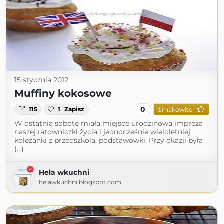
15 stycznia 2012
Muffiny kokosowe
0
115
1
Zapisz
Smakowite
W ostatnią sobotę miała miejsce urodzinowa impreza
naszej ratowniczki życia i jednocześnie wieloletniej
koleżanki z przedszkola, podstawówki. Przy okazji była
(...)
Hela wkuchni
helawkuchni.blogspot.com