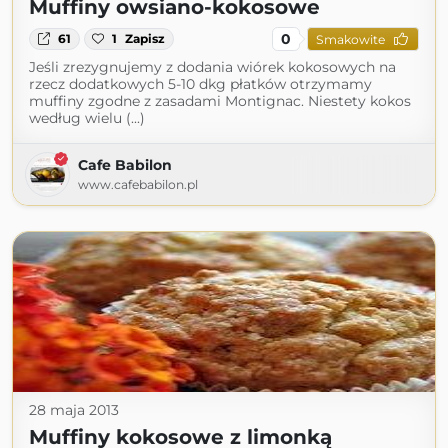
Muffiny owsiano-kokosowe
0
61
1
Zapisz
Smakowite
Jeśli zrezygnujemy z dodania wiórek kokosowych na
rzecz dodatkowych 5-10 dkg płatków otrzymamy
muffiny zgodne z zasadami Montignac. Niestety kokos
według wielu (...)
Cafe Babilon
www.cafebabilon.pl
28 maja 2013
Muffiny kokosowe z limonką