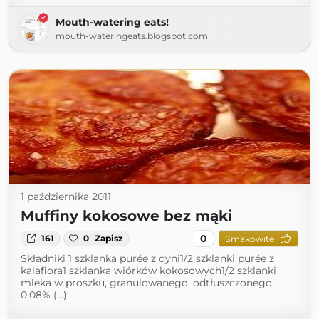
Mouth-watering eats!
mouth-wateringeats.blogspot.com
1 października 2011
Muffiny kokosowe bez mąki
0
161
0
Zapisz
Smakowite
Składniki 1 szklanka purée z dyni1/2 szklanki purée z
kalafiora1 szklanka wiórków kokosowych1/2 szklanki
mleka w proszku, granulowanego, odtłuszczonego
0,08% (...)