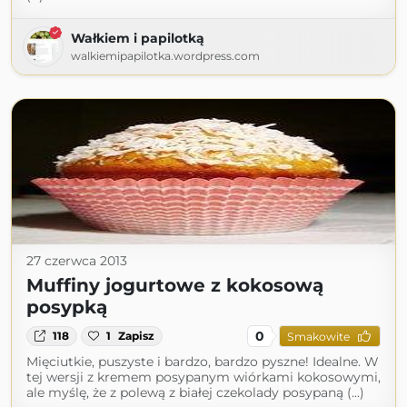
Wałkiem i papilotką
walkiemipapilotka.wordpress.com
27 czerwca 2013
Muffiny jogurtowe z kokosową
posypką
0
118
1
Zapisz
Smakowite
Mięciutkie, puszyste i bardzo, bardzo pyszne! Idealne. W
tej wersji z kremem posypanym wiórkami kokosowymi,
ale myślę, że z polewą z białej czekolady posypaną (...)