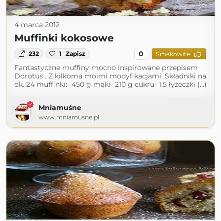
4 marca 2012
Muffinki kokosowe
0
232
1
Zapisz
Smakowite
Fantastyczne muffiny mocno inspirowane przepisem
Dorotus . Z kilkoma moimi modyfikacjami. Składniki na
ok. 24 muffinki:- 450 g mąki- 210 g cukru- 1,5 łyżeczki (...)
Mniamuśne
www.mniamusne.pl