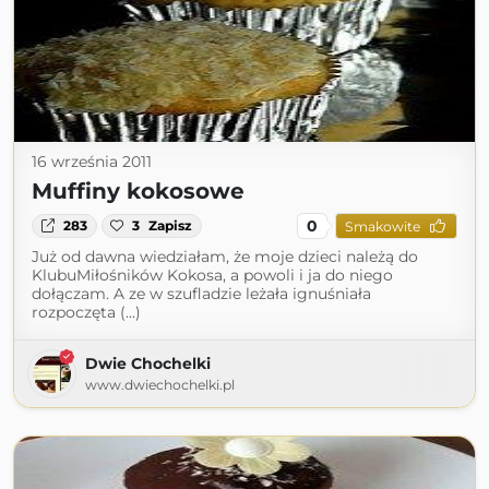
16 września 2011
Muffiny kokosowe
0
283
3
Zapisz
Smakowite
Już od dawna wiedziałam, że moje dzieci należą do
KlubuMiłośników Kokosa, a powoli i ja do niego
dołączam. A ze w szufladzie leżała ignuśniała
rozpoczęta (...)
Dwie Chochelki
www.dwiechochelki.pl