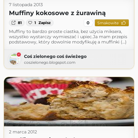
7 listopada 2013
Muffiny kokosowe z żurawiną
0
81
1
Zapisz
Smakowite
Muffiny to bardzo proste ciastka, bez użycia miksera,
wszystko wystarczy wymieszać i upiec.Ja mam przepis
podstawowy, który dowolnie modyfikuję a muffinki (...)
Coś zielonego coś świeżego
coszielonego.blogspot.com
2 marca 2012