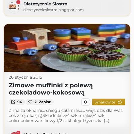
Dietetycznie Siostro
dietetyczniesiostro.blogspot.com
26 stycznia 2015
Zimowe muffinki z polewą
czekoladowo-kokosową
0
96
2
Zapisz
Smakowite
Zima za oknami... śniegu cała masa... więc dziś dla Was
coś z tej okazji ;)Składniki: 3/4 szkl mąki3/4 szkl
cukrucukier waniliowy 1/2 szkl oleju1 łyżeczka (...)