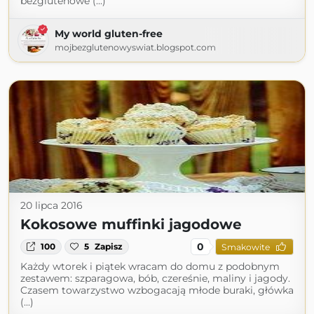
bezglutenowe (...)
My world gluten-free
mojbezglutenowyswiat.blogspot.com
20 lipca 2016
Kokosowe muffinki jagodowe
0
100
5
Zapisz
Smakowite
Każdy wtorek i piątek wracam do domu z podobnym
zestawem: szparagowa, bób, czereśnie, maliny i jagody.
Czasem towarzystwo wzbogacają młode buraki, główka
(...)