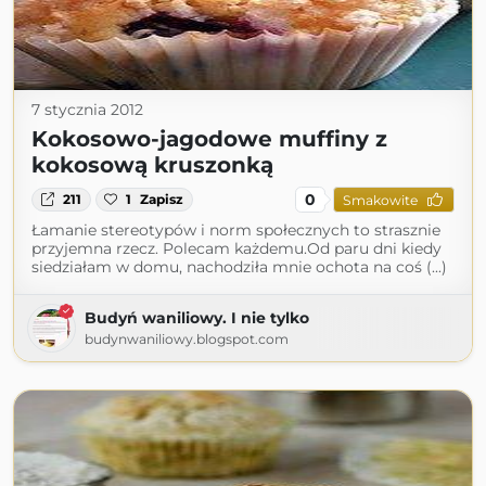
7 stycznia 2012
Kokosowo-jagodowe muffiny z
kokosową kruszonką
0
211
1
Zapisz
Smakowite
Łamanie stereotypów i norm społecznych to strasznie
przyjemna rzecz. Polecam każdemu.Od paru dni kiedy
siedziałam w domu, nachodziła mnie ochota na coś (...)
Budyń waniliowy. I nie tylko
budynwaniliowy.blogspot.com