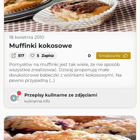
18 kwietnia 2010
Muffinki kokosowe
0
517
5
Zapisz
Smakowite
Pomysłów na muffinki jest tak wiele, że nie sposób
wszystkie zrealizować. Dzisiaj proponuję małe
dwukolorowe babeczki z wiórkami kokosowymi. Na
pewno przypadną (...)
Przepisy kulinarne ze zdjęciami
kulinarne.info