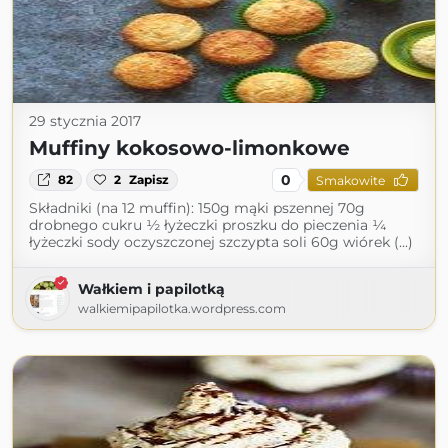
29 stycznia 2017
Muffiny kokosowo-limonkowe
0
82
2
Zapisz
Smakowite
Składniki (na 12 muffin): 150g mąki pszennej 70g
drobnego cukru ½ łyżeczki proszku do pieczenia ¼
łyżeczki sody oczyszczonej szczypta soli 60g wiórek (...)
Wałkiem i papilotką
walkiemipapilotka.wordpress.com