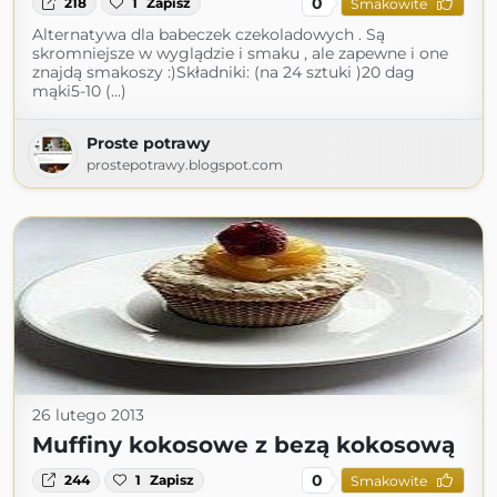
0
218
1
Zapisz
Smakowite
Alternatywa dla babeczek czekoladowych . Są
skromniejsze w wyglądzie i smaku , ale zapewne i one
znajdą smakoszy :)Składniki: (na 24 sztuki )20 dag
mąki5-10 (...)
Proste potrawy
prostepotrawy.blogspot.com
26 lutego 2013
Muffiny kokosowe z bezą kokosową
0
244
1
Zapisz
Smakowite