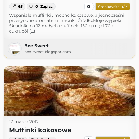
0
65
0
Zapisz
Smakowite
Wspaniałe muffinki , mocno kokosowe, a jednocześni
przesycone aromatem limonki. Źródło:Moje wypieki
Składniki na 12 małych muffinek: 150 g mąki 70 g
cukrupół (...)
Bee Sweet
bee-sweet.blogspot.com
17 marca 2012
Muffinki kokosowe