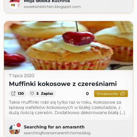
Moja słodka kuchnia
sweetsinkitchen.blogspot.com
7 lipca 2020
Muffinki kokosowe z czereśniami
0
130
5
Zapisz
Smakowite
Takie muffinki robi się tylko raz w roku. Kokosowe za
sprawą wafelków kokosowych w białej czekoladzie, z
dużą ilością czereśni. Dodatkowo dekorowane białą (...)
Searching for an amaranth
searchingforanamaranth.home.blog