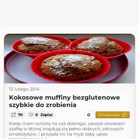
13 lutego 2014
Kokosowe muffiny bezglutenowe
szybkie do zrobienia
0
70
0
Zapisz
Smakowite
Kiedy mam ochotę na coś dobrego, zawsze otwieram
szafkę w której znajduję się pełno dobrych, zdrowych
smakołyków, i przyszła mi na myśl żeby upiec