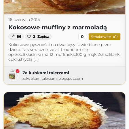
16 czerwca 2014
Kokosowe muffiny z marmoladą
0
86
2
Zapisz
Smakowite
Kokosowe pyszności na dwa kęsy. Uwielbiane przez
dzieci. Tak smaczne, że aż trudno im się
oprzeć.Składniki (na 12 muffinek):300 g mąki2/3 szklanki
cukru3 łyżki (...)
Za kubkami talerzami
zakubkamitalerzami.blogspot.com