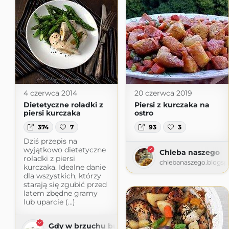
4 czerwca 2014
20 czerwca 2019
Dietetyczne roladki z
Piersi z kurczaka na
piersi kurczaka
ostro
374
7
93
3
Dziś przepis na
wyjątkowo dietetyczne
Chleba naszego
roladki z piersi
chlebanaszego.blogs
kurczaka. Idealne danie
dla wszystkich, którzy
starają się zgubić przed
latem zbędne gramy
lub uparcie (...)
Gdy w brzuchu burczy