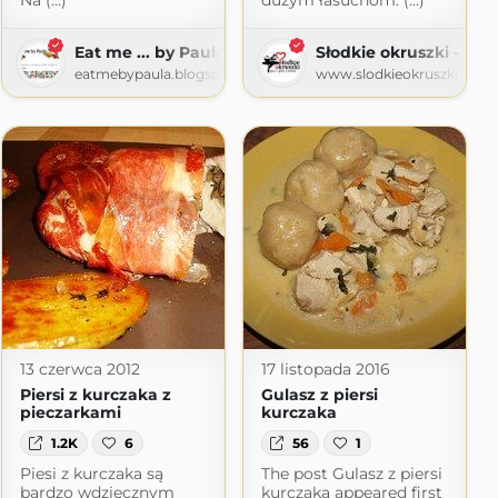
Na (...)
dużym łasuchom. (...)
Eat me ... by Paula.
Słodkie okruszki - piec
eatmebypaula.blogspot.com
www.slodkieokruszki.pl
13 czerwca 2012
17 listopada 2016
Piersi z kurczaka z
Gulasz z piersi
pieczarkami
kurczaka
1.2K
6
56
1
Piesi z kurczaka są
The post Gulasz z piersi
bardzo wdzięcznym
kurczaka appeared first