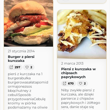
21 stycznia 2014
Burger z piersi
kurczaka
2 marca 2013
297
2
Piersi z kurczaka w
chipsach
pierś z kurczaka na 1
paprykowych
burgerabułka
burgerowasałatapomid
670
2
ormajonezsos
Niby zwykłe piersi z
bbqchutney z
kurczaka, ale dzięki
cebuliSposób
panierce z chipsów
przygotowaniaCebulę
paprykowych i żółtego
kroimy w piórka
sera, danie staje się
podsmażamy na oliwie