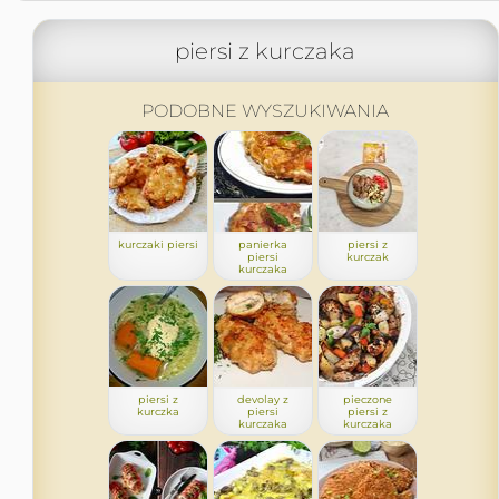
piersi z kurczaka
PODOBNE WYSZUKIWANIA
kurczaki piersi
panierka
piersi z
piersi
kurczak
kurczaka
piersi z
devolay z
pieczone
kurczka
piersi
piersi z
kurczaka
kurczaka