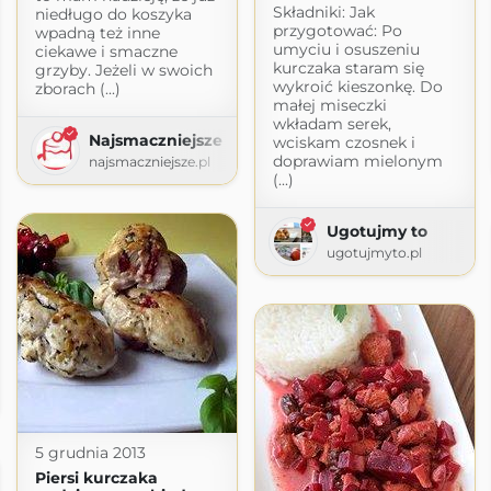
Składniki: Jak
niedługo do koszyka
przygotować: Po
wpadną też inne
umyciu i osuszeniu
ciekawe i smaczne
kurczaka staram się
grzyby. Jeżeli w swoich
wykroić kieszonkę. Do
zborach (...)
małej miseczki
wkładam serek,
Najsmaczniejsze
wciskam czosnek i
doprawiam mielonym
najsmaczniejsze.pl
(...)
Ugotujmy to
ugotujmyto.pl
y
gspot.com
5 grudnia 2013
Piersi kurczaka