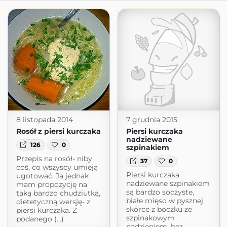
8 listopada 2014
7 grudnia 2015
Rosół z piersi kurczaka
Piersi kurczaka
nadziewane
126
0
szpinakiem
Przepis na rosół- niby
37
0
coś, co wszyscy umieją
Piersi kurczaka
ugotować. Ja jednak
nadziewane szpinakiem
mam propozycję na
są bardzo soczyste,
taką bardzo chudziutką,
białe mięso w pysznej
dietetyczną wersję- z
skórce z boczku ze
piersi kurczaka. Z
szpinakowym
podanego (...)
nadzieniem, bez