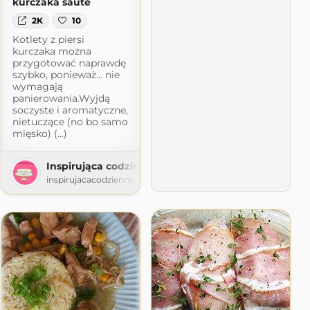
kurczaka sauté
2K
10
Kotlety z piersi
kurczaka można
przygotować naprawdę
szybko, ponieważ... nie
wymagają
panierowania.Wyjdą
soczyste i aromatyczne,
nietuczące (no bo samo
mięsko) (...)
Inspirująca codzienność
inspirujacacodziennosc.blogspot.com