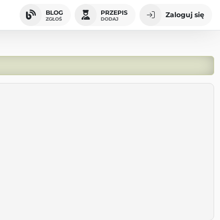
BLOG
PRZEPIS
Zaloguj się
ZGŁOŚ
DODAJ