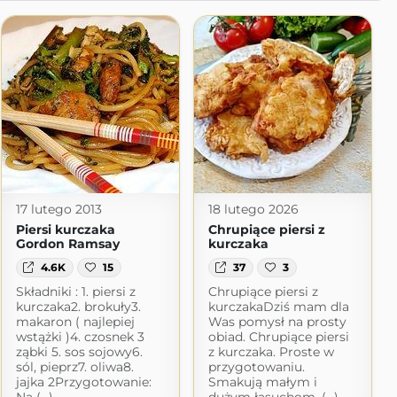
17 lutego 2013
18 lutego 2026
Piersi kurczaka
Chrupiące piersi z
Gordon Ramsay
kurczaka
4.6K
15
37
3
Składniki : 1. piersi z
Chrupiące piersi z
kurczaka2. brokuły3.
kurczakaDziś mam dla
makaron ( najlepiej
Was pomysł na prosty
wstążki )4. czosnek 3
obiad. Chrupiące piersi
ząbki 5. sos sojowy6.
z kurczaka. Proste w
sól, pieprz7. oliwa8.
przygotowaniu.
jajka 2Przygotowanie:
Smakują małym i