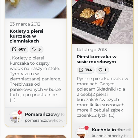
23 marca 2012
Kotlety z piersi
kurczaka w
ziemniakach
14 lutego 2013
607
3
Piersi kurczaka w
. Kotlety z piersi
sosie morelowym
kurczaka to częsty
widok na naszym stole.
194
1
Tym razem w
Pyszne piesi kurczaka w
ziemniaczanej panierce.
morelach. Garąco
Treściwsze od
polecam.Składniki (dla
panierowanych w bułce
2 osób)2 piersi
tartej i po prostu inne
kurczaka5 świeżych
(...)
morelikilka suszonych
moreli1 cebula1 ząbek
Pomarańczowy Kot w kuchni
czosnku2 łyżki (...)
pomaranczowykotwkuchni.blogspot.com
Kuchnia in the city
kuchniainthecity.blogsp