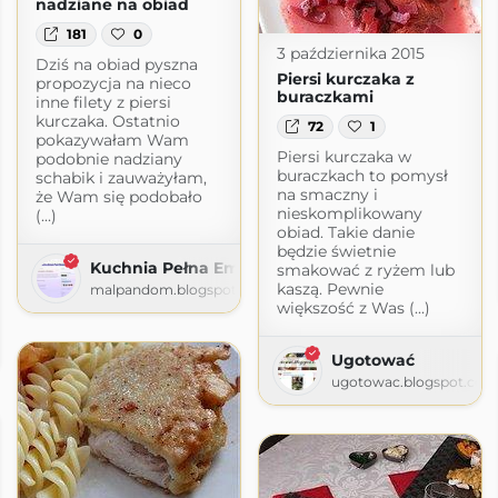
nadziane na obiad
181
0
3 października 2015
Dziś na obiad pyszna
Piersi kurczaka z
propozycja na nieco
buraczkami
inne filety z piersi
kurczaka. Ostatnio
72
1
pokazywałam Wam
Piersi kurczaka w
podobnie nadziany
buraczkach to pomysł
schabik i zauważyłam,
na smaczny i
że Wam się podobało
nieskomplikowany
(...)
obiad. Takie danie
będzie świetnie
Kuchnia Pełna Emocji
smakować z ryżem lub
kaszą. Pewnie
malpandom.blogspot.com
większość z Was (...)
pot.com
Ugotować
ugotowac.blogspot.com