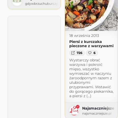
gdywbrzuchuburczy.blogspot.com
18 września 2013
Piersi z kurczaka
pieczone z warzywami
726
6
Wystarczy obrać
warzywa i pokroić
mięso, wszystko
wymieszać w naczyniu
żaroodpornym razem z
ulubionymi
przyprawami. Wstawić
do gorącego piekarnika,
a piersi z (...)
Najsmaczniejsze
najsmaczniejsze.pl