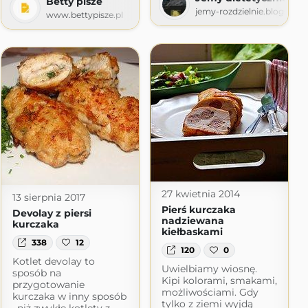
Betty pisze
jemy-rozdzielnie.blogspot
www.bettypisze.pl
27 kwietnia 2014
13 sierpnia 2017
Pierś kurczaka
Devolay z piersi
nadziewana
kurczaka
kiełbaskami
338
12
120
0
Kotlet devolay to
Uwielbiamy wiosnę.
sposób na
Kipi kolorami, smakami,
przygotowanie
możliwościami. Gdy
kurczaka w inny sposób
tylko z ziemi wyjdą