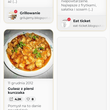
niepowtarzalne.
aż (...)
Najlepsze z frytkami,
sałatka i sosem (...)
Grillowanie
grilujemy.blogspot.com
om
Eat ticket
eat-ticket.blogspot.com
11 grudnia 2012
Gulasz z piersi
kurczaka
4.2K
8
Pomysł na to danie