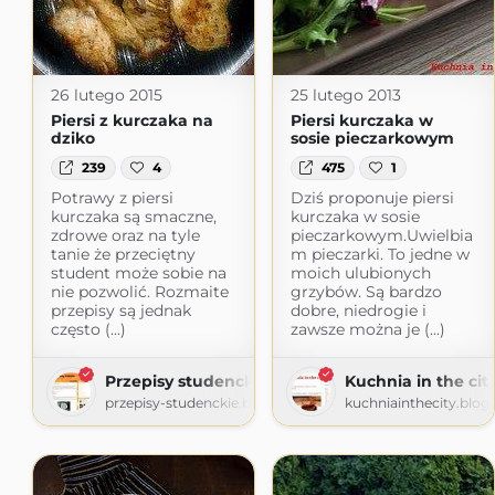
26 lutego 2015
25 lutego 2013
Piersi z kurczaka na
Piersi kurczaka w
dziko
sosie pieczarkowym
239
4
475
1
Potrawy z piersi
Dziś proponuje piersi
kurczaka są smaczne,
kurczaka w sosie
zdrowe oraz na tyle
pieczarkowym.Uwielbia
tanie że przeciętny
m pieczarki. To jedne w
student może sobie na
moich ulubionych
nie pozwolić. Rozmaite
grzybów. Są bardzo
przepisy są jednak
dobre, niedrogie i
często (...)
zawsze można je (...)
Przepisy studenckie
Kuchnia in the cit
przepisy-studenckie.blogspot.com
kuchniainthecity.blo