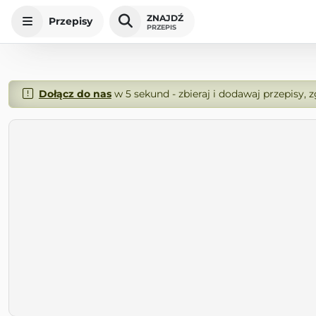
ZNAJDŹ
Przepisy
PRZEPIS
Dołącz do nas
w 5 sekund - zbieraj i dodawaj przepisy, 