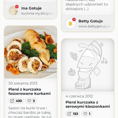
zbędnych udziwnień to
Ina Gotuje
dzisiejsza (...)
kuchnia-iny.blogspot.com
Betty Gotuje
www.bettygotuje.pl
30 sierpnia 2013
Piersi z kurczaka
faszerowane kurkami
4 czerwca 2012
430
3
Piersi kurczaka z
serowymi kieszonkami
Sezon na kurki trwa i
chociaż bardzo je lubię,
153
1
to mam nadzieję, że już