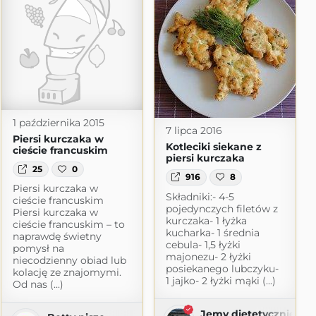
1 października 2015
7 lipca 2016
Piersi kurczaka w
Kotleciki siekane z
cieście francuskim
piersi kurczaka
25
0
916
8
Piersi kurczaka w
Składniki:- 4-5
cieście francuskim
pojedynczych filetów z
Piersi kurczaka w
kurczaka- 1 łyżka
cieście francuskim – to
kucharka- 1 średnia
naprawdę świetny
cebula- 1,5 łyżki
pomysł na
majonezu- 2 łyżki
niecodzienny obiad lub
posiekanego lubczyku-
kolację ze znajomymi.
1 jajko- 2 łyżki mąki (...)
Od nas (...)
Jemy dietetycznie i z