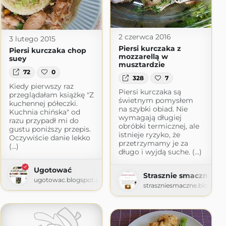
2 czerwca 2016
3 lutego 2015
Piersi kurczaka z
Piersi kurczaka chop
mozzarellą w
suey
musztardzie
72
0
328
7
Kiedy pierwszy raz
Piersi kurczaka są
przeglądałam książkę "Z
świetnym pomysłem
kuchennej półeczki.
na szybki obiad. Nie
Kuchnia chińska" od
wymagają długiej
razu przypadł mi do
obróbki termicznej, ale
gustu poniższy przepis.
istnieje ryzyko, że
Oczywiście danie lekko
przetrzymamy je za
(...)
długo i wyjdą suche. (...)
Ugotować
Strasznie smaczne
ugotowac.blogspot.com
straszniesmaczne.blogspo
ot.com