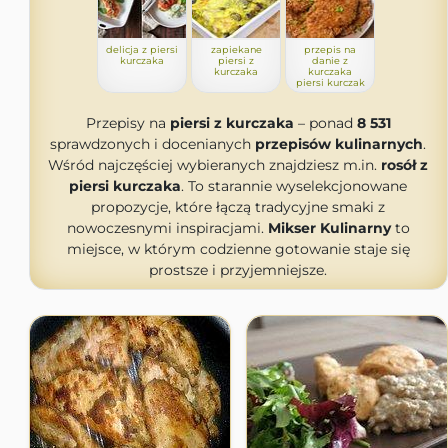
delicja z piersi
zapiekane
przepis na
kurczaka
piersi z
danie z
kurczaka
kurczaka
piersi kurczak
Przepisy na
piersi z kurczaka
– ponad
8 531
sprawdzonych i docenianych
przepisów kulinarnych
.
Wśród najczęściej wybieranych znajdziesz m.in.
rosół z
piersi kurczaka
. To starannie wyselekcjonowane
propozycje, które łączą tradycyjne smaki z
nowoczesnymi inspiracjami.
Mikser Kulinarny
to
miejsce, w którym codzienne gotowanie staje się
prostsze i przyjemniejsze.