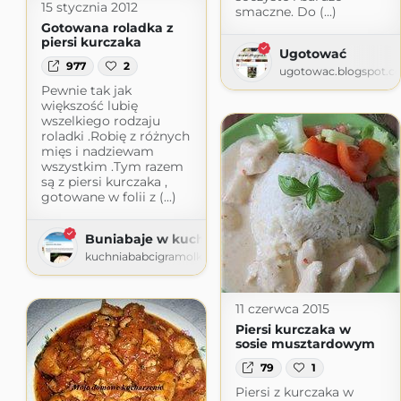
15 stycznia 2012
smaczne. Do (...)
Gotowana roladka z
piersi kurczaka
Ugotować
977
2
ugotowac.blogspot.c
Pewnie tak jak
większość lubię
wszelkiego rodzaju
roladki .Robię z różnych
mięs i nadziewam
wszystkim .Tym razem
są z piersi kurczaka ,
gotowane w folii z (...)
Buniabaje w kuchni
kuchniababcigramolki-buni.blogspot.com
11 czerwca 2015
Piersi kurczaka w
sosie musztardowym
79
1
Piersi z kurczaka w