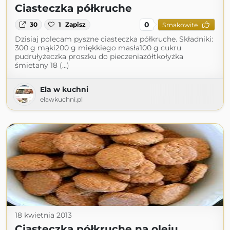
Ciasteczka półkruche
0
30
1
Zapisz
Smakowite
Dzisiaj polecam pyszne ciasteczka półkruche. Składniki:
300 g mąki200 g miękkiego masła100 g cukru
pudrułyżeczka proszku do pieczeniażółtkołyżka
śmietany 18 (...)
Ela w kuchni
elawkuchni.pl
18 kwietnia 2013
Ciasteczka półkruche na oleju