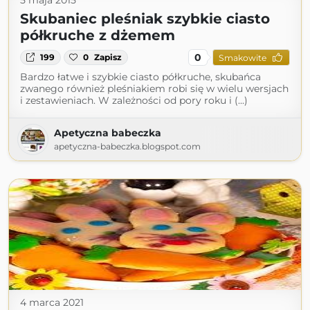
5 maja 2015
Skubaniec pleśniak szybkie ciasto
półkruche z dżemem
0
199
0
Zapisz
Smakowite
Bardzo łatwe i szybkie ciasto półkruche, skubańca
zwanego również pleśniakiem robi się w wielu wersjach
i zestawieniach. W zależności od pory roku i (...)
Apetyczna babeczka
apetyczna-babeczka.blogspot.com
4 marca 2021