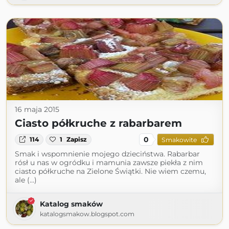
16 maja 2015
Ciasto półkruche z rabarbarem
0
114
1
Zapisz
Smakowite
Smak i wspomnienie mojego dzieciństwa. Rabarbar
rósł u nas w ogródku i mamunia zawsze piekła z nim
ciasto półkruche na Zielone Świątki. Nie wiem czemu,
ale (...)
Katalog smaków
katalogsmakow.blogspot.com