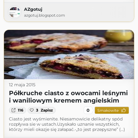
AZgotuj
azgotuj.blogspot.com
12 maja 2015
Półkruche ciasto z owocami leśnymi
i waniliowym kremem angielskim
0
116
3
Zapisz
Smakowite
Ciasto jest wyśmienite. Niesamowicie delikatny spód
rozpływa sie w ustach.Uzyskało uznanie wszystkich,
którzy mieli okazje się załapać.-„to jest przepyszne” (...)