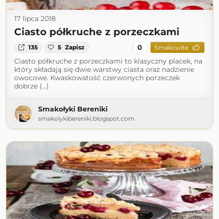
17 lipca 2018
Ciasto półkruche z porzeczkami
0
135
5
Zapisz
Smakowite
Ciasto półkruche z porzeczkami to klasyczny placek, na
który składają się dwie warstwy ciasta oraz nadzienie
owocowe. Kwaskowatość czerwonych porzeczek
dobrze (...)
Smakołyki Bereniki
smakolykibereniki.blogspot.com