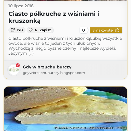
10 lipca 2018
Ciasto półkruche z wiśniami i
kruszonką
0
178
6
Zapisz
Smakowite
Ciasto półkruche z wiśniami i kruszonkąLubię wszystkie
owoce, ale wiśnie to jeden z tych ulubionych.
Wychodzą z niego pyszne dżemy i najlepsze wypieki.
Jedynym (...)
Gdy w brzuchu burczy
gdywbrzuchuburczy.blogspot.com