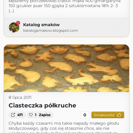
będziemy potrzebować:ciasto: mąka 400 gmargaryna
150 gcukier puer 150 gjajka 2 sztukiśmietana 18% 2- 3
(...)
Katalog smaków
katalogsmakow.blogspot.com
8 lipca 2011
Ciasteczka półkruche
0
471
1
Zapisz
Smakowite
Chyba każdy czasami ma takie napady małego głodu
słodyczowego, gdy coś się strasznie chce, ale nie