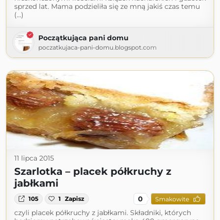
sprzed lat. Mama podzieliła się ze mną jakiś czas temu
(...)
Początkująca pani domu
poczatkujaca-pani-domu.blogspot.com
11 lipca 2015
Szarlotka – placek półkruchy z
jabłkami
0
105
1
Zapisz
Smakowite
czyli placek półkruchy z jabłkami. Składniki, których