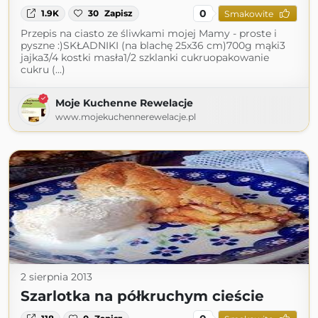
0
1.9K
30
Zapisz
Smakowite
Przepis na ciasto ze śliwkami mojej Mamy - proste i
pyszne :)SKŁADNIKI (na blachę 25x36 cm)700g mąki3
jajka3/4 kostki masła1/2 szklanki cukruopakowanie
cukru (...)
Moje Kuchenne Rewelacje
www.mojekuchennerewelacje.pl
2 sierpnia 2013
Szarlotka na półkruchym cieście