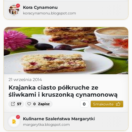
Kora Cynamonu
koracynamonu.blogspot.com
21 września 2014
Krajanka ciasto półkruche ze
śliwkami i kruszonką cynamonową
0
57
0
Zapisz
Smakowite
Kulinarne Szaleństwa Margarytki
margarytka.blogspot.com