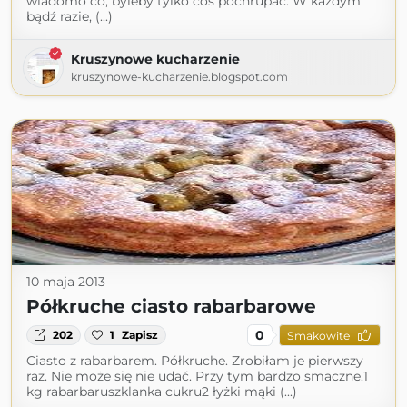
wiadomo co, byleby tylko coś pochrupać. W każdym
bądź razie, (...)
Kruszynowe kucharzenie
kruszynowe-kucharzenie.blogspot.com
10 maja 2013
Półkruche ciasto rabarbarowe
0
202
1
Zapisz
Smakowite
Ciasto z rabarbarem. Półkruche. Zrobiłam je pierwszy
raz. Nie może się nie udać. Przy tym bardzo smaczne.1
kg rabarbaruszklanka cukru2 łyżki mąki (...)