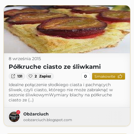
8 września 2015
Półkruche ciasto ze śliwkami
0
131
2
Zapisz
Smakowite
Idealne połączenie słodkiego ciasta i pachnących
śliwek, czyli ciasto, którego nie może zabraknąć w
sezonie śliwkowymWymiary blachy na półkruche
ciasto ze (...)
Obżarciuch
oobzarciuch.blogspot.com