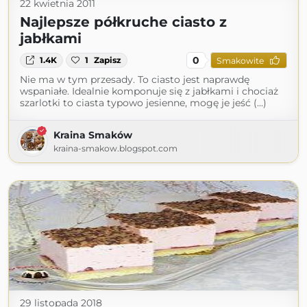
22 kwietnia 2011
Najlepsze półkruche ciasto z
jabłkami
0
1.4K
1
Zapisz
Smakowite
Nie ma w tym przesady. To ciasto jest naprawdę
wspaniałe. Idealnie komponuje się z jabłkami i chociaż
szarlotki to ciasta typowo jesienne, mogę je jeść (...)
Kraina Smaków
kraina-smakow.blogspot.com
29 listopada 2018