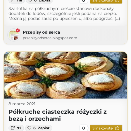
0
118
0
Zapisz
Smakowite
Szarlotka na półkruchym cieście stanowi doskonały
dodatek do lodów, szczególnie jeśli podana na ciepło.
Można ją podać zaraz po upieczeniu, albo podgrzać, (...)
Przepisy od serca
przepisyodserca.blogspot.com
8 marca 2021
Półkruche ciasteczka różyczki z
bezą i orzechami
0
92
6
Zapisz
Smakowite