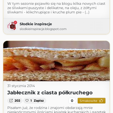
W tym sezonie pojawiło się na blogu kilka nowych ciast
ze śliwkami:puszyste i delikatne, na oleju, z żółtymi
śliwkami - klikchrupiące i kruche plum pie - (...)
Słodkie inspiracje
slodkieinspiracje.blogspot.com
31 stycznia 2014
Jabłecznik z ciasta półkruchego
0
202
1
Zapisz
Smakowite
Pisałam już, że rodzina i znajomi obdarzają mnie
nieskończonymi ilościami książek kucharskich i gazetek