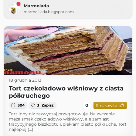
Marmolada
marmolllada.blogspot.com
18 grudnia 2013
Tort czekoladowo wiśniowy z ciasta
półkruchego
0
304
3
Zapisz
Smakowite
Tort inny niż zazwyczaj przygotowuję. Na życzenie
męża smak czekoladowo wiśniowy, ale zamiast
tradycyjnego biszkoptu upiekłam ciasto półkruche. Tort
najlepiej (...)