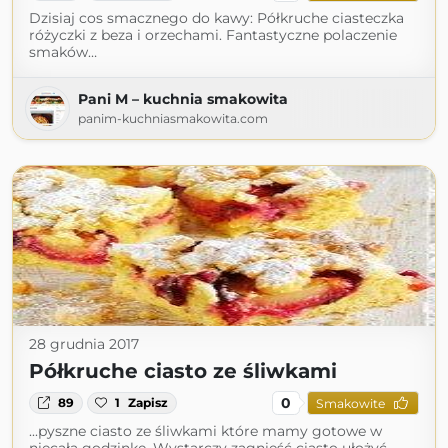
Dzisiaj cos smacznego do kawy: Półkruche ciasteczka
różyczki z beza i orzechami. Fantastyczne polaczenie
smaków…
Pani M – kuchnia smakowita
panim-kuchniasmakowita.com
28 grudnia 2017
Półkruche ciasto ze śliwkami
0
89
1
Zapisz
Smakowite
...pyszne ciasto ze śliwkami które mamy gotowe w