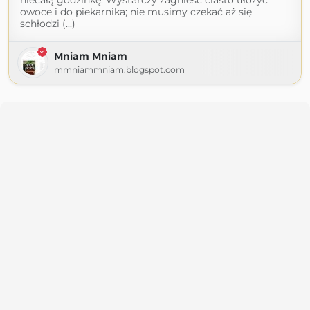
niecałą godzinkę. Wystarczy zagnieść ciasto ułożyć
owoce i do piekarnika; nie musimy czekać aż się
schłodzi (...)
Mniam Mniam
mmniammniam.blogspot.com