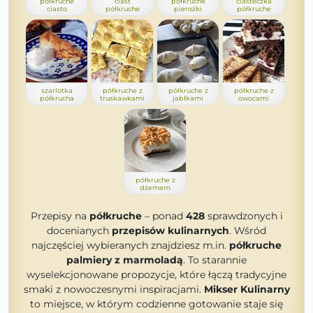
półkruche
ciast
półkruche
ciasteczka
ciasto
półkruche
pierożki
półkruche
szarlotka
półkruche z
półkruche z
półkruche z
półkrucha
truskawkami
jabłkami
owocami
półkruche z
dżemem
Przepisy na
półkruche
– ponad
428
sprawdzonych i
docenianych
przepisów kulinarnych
. Wśród
najczęściej wybieranych znajdziesz m.in.
półkruche
palmiery z marmoladą
. To starannie
wyselekcjonowane propozycje, które łączą tradycyjne
smaki z nowoczesnymi inspiracjami.
Mikser Kulinarny
to miejsce, w którym codzienne gotowanie staje się