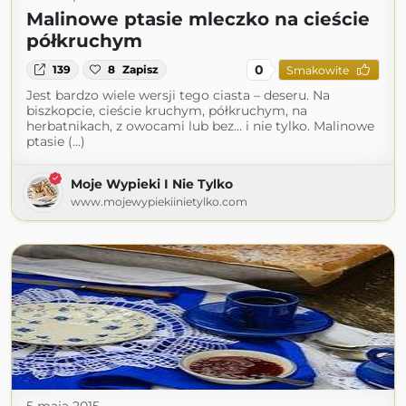
Malinowe ptasie mleczko na cieście
półkruchym
0
139
8
Zapisz
Smakowite
Jest bardzo wiele wersji tego ciasta – deseru. Na
biszkopcie, cieście kruchym, półkruchym, na
herbatnikach, z owocami lub bez… i nie tylko. Malinowe
ptasie (...)
Moje Wypieki I Nie Tylko
www.mojewypiekiinietylko.com