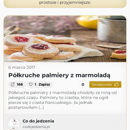
prostsze i przyjemniejsze.
6 marca 2017
Półkruche palmiery z marmoladą
0
166
1
Zapisz
Smakowite
Półkruche palmiery z marmoladą chodziły za mną od
jakiegoś czasu. Palmiery to ciastka, które na ogół
piecze się z ciasta francuskiego. Ja jednak
postanowiłam (...)
Co do jedzenia
codojedzenia.pl