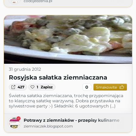
codojedzenia.pl
31 grudnia 2012
Rosyjska sałatka ziemniaczana
0
427
1
Zapisz
Smakowite
Świetna sałatka ziemniaczana, trochę przypominająca
to klasyczną sałatkę warzywną. Dobra przystawka na
sylwestrowe party :-) Składniki: 6 ugotowanych (...)
Potrawy z ziemniaków - przepisy kulinarne
ziemniaczek.blogspot.com