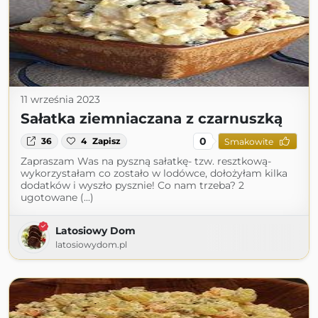
11 września 2023
Sałatka ziemniaczana z czarnuszką
0
36
4
Zapisz
Smakowite
Zapraszam Was na pyszną sałatkę- tzw. resztkową-
wykorzystałam co zostało w lodówce, dołożyłam kilka
dodatków i wyszło pysznie! Co nam trzeba? 2
ugotowane (...)
Latosiowy Dom
latosiowydom.pl