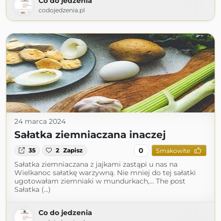
Co do jedzenia
codojedzenia.pl
24 marca 2024
Sałatka ziemniaczana inaczej
0
35
2
Zapisz
Smakowite
Sałatka ziemniaczana z jajkami zastąpi u nas na
Wielkanoc sałatkę warzywną. Nie mniej do tej sałatki
ugotowałam ziemniaki w mundurkach,… The post
Sałatka (...)
Co do jedzenia