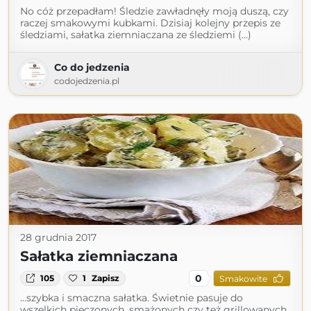
No cóż przepadłam! Śledzie zawładnęły moją duszą, czy
raczej smakowymi kubkami. Dzisiaj kolejny przepis ze
śledziami, sałatka ziemniaczana ze śledziemi (...)
Co do jedzenia
codojedzenia.pl
28 grudnia 2017
Sałatka ziemniaczana
0
105
1
Zapisz
Smakowite
...szybka i smaczna sałatka. Świetnie pasuje do
wszelkich pieczonych, smażonych czy też grillowanych