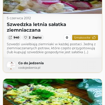
5 czerwca 2012
Szwedzka letnia sałatka
ziemniaczana
0
940
2
Zapisz
Smakowite
Szwedzi uwielbiają ziemniaki w każdej postaci. Jedną z
ziemniaczananych potraw, które często przygotowują
(lub kupują) szwedzkie gospodynie jest sałatka (...)
Co do jedzenia
codojedzenia.pl