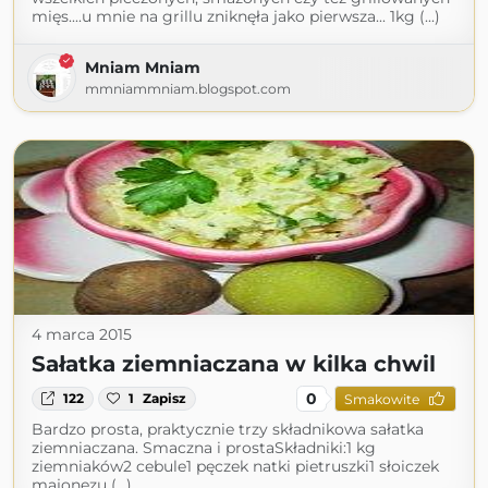
mięs....u mnie na grillu zniknęła jako pierwsza... 1kg (...)
Mniam Mniam
mmniammniam.blogspot.com
4 marca 2015
Sałatka ziemniaczana w kilka chwil
0
122
1
Zapisz
Smakowite
Bardzo prosta, praktycznie trzy składnikowa sałatka
ziemniaczana. Smaczna i prostaSkładniki:1 kg
ziemniaków2 cebule1 pęczek natki pietruszki1 słoiczek
majonezu (...)