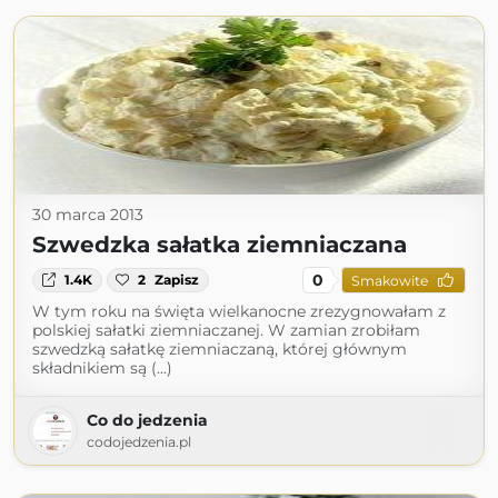
30 marca 2013
Szwedzka sałatka ziemniaczana
0
1.4K
2
Zapisz
Smakowite
W tym roku na święta wielkanocne zrezygnowałam z
polskiej sałatki ziemniaczanej. W zamian zrobiłam
szwedzką sałatkę ziemniaczaną, której głównym
składnikiem są (...)
Co do jedzenia
codojedzenia.pl