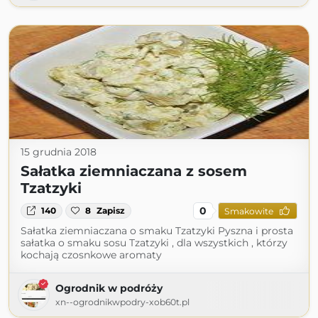
15 grudnia 2018
Sałatka ziemniaczana z sosem
Tzatzyki
0
140
8
Zapisz
Smakowite
Sałatka ziemniaczana o smaku Tzatzyki Pyszna i prosta
sałatka o smaku sosu Tzatzyki , dla wszystkich , którzy
kochają czosnkowe aromaty
Ogrodnik w podróży
xn--ogrodnikwpodry-xob60t.pl