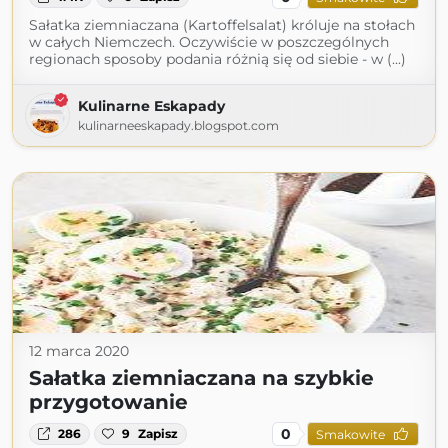
Sałatka ziemniaczana (Kartoffelsalat) króluje na stołach
w całych Niemczech. Oczywiście w poszczególnych
regionach sposoby podania różnią się od siebie - w (...)
Kulinarne Eskapady
kulinarneeskapady.blogspot.com
12 marca 2020
Sałatka ziemniaczana na szybkie
przygotowanie
0
286
9
Zapisz
Smakowite