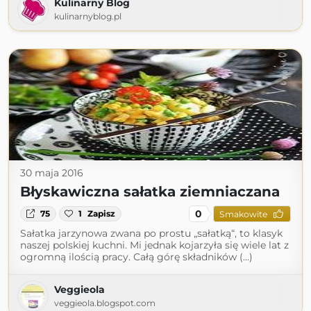
Kulinarny Blog
kulinarnyblog.pl
30 maja 2016
Błyskawiczna sałatka ziemniaczana
0
75
1
Zapisz
Smakowite
Sałatka jarzynowa zwana po prostu „sałatką“, to klasyk
naszej polskiej kuchni. Mi jednak kojarzyła się wiele lat z
ogromną ilością pracy. Całą górę składników (...)
Veggieola
veggieola.blogspot.com