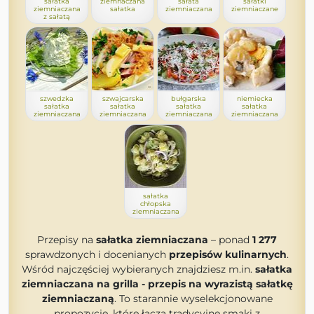
sałatka
ziemnaczana
sałata
sałatki
ziemniaczana
sałatka
ziemniaczana
ziemniaczane
z sałatą
szwedzka
szwajcarska
bułgarska
niemiecka
sałatka
sałatka
sałatka
sałatka
ziemniaczana
ziemniaczana
ziemniaczana
ziemniaczana
sałatka
chłopska
ziemniaczana
Przepisy na
sałatka ziemniaczana
– ponad
1 277
sprawdzonych i docenianych
przepisów kulinarnych
.
Wśród najczęściej wybieranych znajdziesz m.in.
sałatka
ziemniaczana na grilla - przepis na wyrazistą sałatkę
ziemniaczaną
. To starannie wyselekcjonowane
propozycje, które łączą tradycyjne smaki z