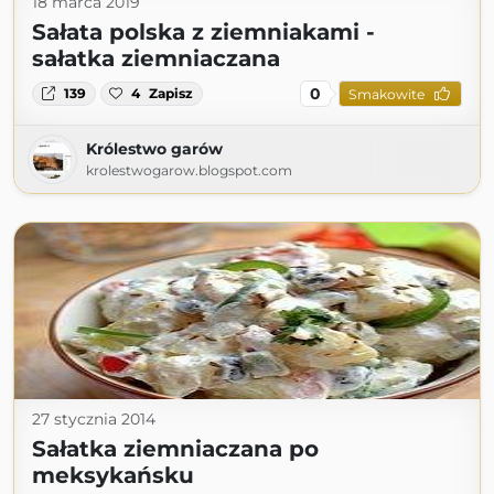
18 marca 2019
Sałata polska z ziemniakami -
sałatka ziemniaczana
0
139
4
Zapisz
Smakowite
Królestwo garów
krolestwogarow.blogspot.com
27 stycznia 2014
Sałatka ziemniaczana po
meksykańsku