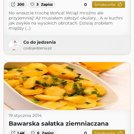
0
200
3
Zapisz
Smakowite
No wreszcie trochę słońca! Wciąż mroźno ale
przyjemniej! Aż musiałam założyć okulary… A w kuchni
jak zwykle na wysokich obrotach. Dzisiaj zrobiłam
między (...)
Co do jedzenia
codojedzenia.pl
19 stycznia 2014
Bawarska sałatka ziemniaczana
0
1.4K
6
Zapisz
Smakowite