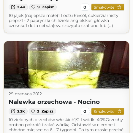
0
2.4K
9
Zapisz
Smakowite
10 jajek (najlepsze małe)1 l octu 6%sól, cukierziarnisty
pieprz1 - 2 papryczki chiliziele angielskie1 główka
czosnku1 duża cebula(ew. szczypta szafranu lub (...)
29 czerwca 2012
Nalewka orzechowa - Nocino
0
2.2K
2
Zapisz
Smakowite
10 zielonych orzechów włoskich1/2 l wódki 40%Orzechy
drobno pokroić i zalać wódką. Odstawić w ciemne i
chłodne miejsce na 6 - 7 tygodni. Po tym czasie przelać