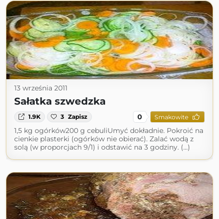
13 września 2011
Sałatka szwedzka
0
1.9K
3
Zapisz
Smakowite
1,5 kg ogórków200 g cebuliUmyć dokładnie. Pokroić na
cienkie plasterki (ogórków nie obierać). Zalać wodą z
solą (w proporcjach 9/1) i odstawić na 3 godziny. (...)