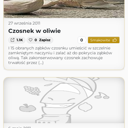
27 września 2011
Czosnek w oliwie
0
1.1K
0
Zapisz
Smakowite
I 15 obranych ząbków czosnku umieścić w szczelnie
zamkniętym naczyniu i zalać aż do pokrycia ząbków
oliwą. Tak zakonserwowany czosnek zachowuje
trwałość przez (...)