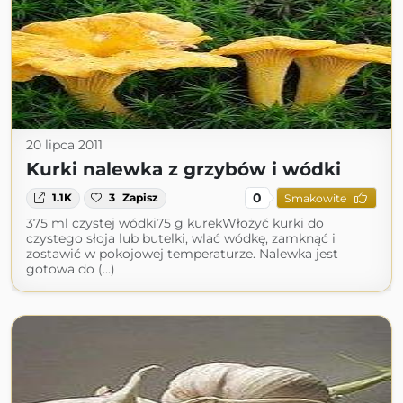
20 lipca 2011
Kurki nalewka z grzybów i wódki
0
1.1K
3
Zapisz
Smakowite
375 ml czystej wódki75 g kurekWłożyć kurki do
czystego słoja lub butelki, wlać wódkę, zamknąć i
zostawić w pokojowej temperaturze. Nalewka jest
gotowa do (...)