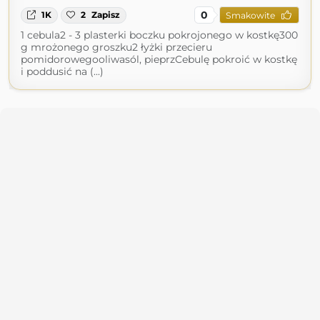
0
1K
2
Zapisz
Smakowite
1 cebula2 - 3 plasterki boczku pokrojonego w kostkę300
g mrożonego groszku2 łyżki przecieru
pomidorowegooliwasól, pieprzCebulę pokroić w kostkę
i poddusić na (...)