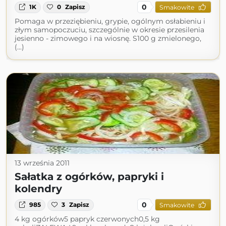
0
1K
0
Zapisz
Smakowite
Pomaga w przeziębieniu, grypie, ogólnym osłabieniu i
złym samopoczuciu, szczególnie w okresie przesilenia
jesienno - zimowego i na wiosnę. S100 g zmielonego,
(...)
13 września 2011
Sałatka z ogórków, papryki i
kolendry
0
985
3
Zapisz
Smakowite
4 kg ogórków5 papryk czerwonych0,5 kg