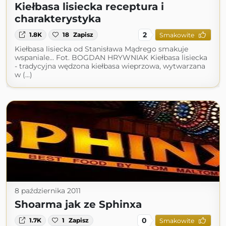
Kiełbasa lisiecka receptura i
charakterystyka
2
1.8K
18
Zapisz
Smakowite
Kiełbasa lisiecka od Stanisława Mądrego smakuje
wspaniale... Fot. BOGDAN HRYWNIAK Kiełbasa lisiecka
- tradycyjna wędzona kiełbasa wieprzowa, wytwarzana
w (...)
8 października 2011
Shoarma jak ze Sphinxa
0
1.7K
1
Zapisz
Smakowite