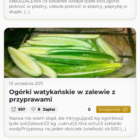
cebuliZALEWA I:9 szklanek wody8 łyżek soliOgórki
pokroić w plastry, cebule pokroić w plastry, paprykę w
słupki. (...)
13 września 2011
Ogórki watykańskie w zalewie z
przyprawami
0
957
8
Zapisz
Smakowite
Nazwa nie wiem skąd, ale intrygująca5 kg ogórków2
łyżki soliZalewa:1/2 kg. cukru0,5 litra octu1,5 szklanki
wodyPrzyprawy na jeden słoiczek (wielkość ok.500 (...)