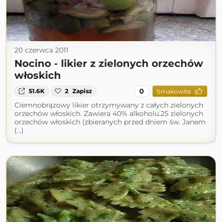
20 czerwca 2011
Nocino - likier z zielonych orzechów
włoskich
0
51.6K
2
Zapisz
Smakowite
Ciemnobrązowy likier otrzymywany z całych zielonych
orzechów włoskich. Zawiera 40% alkoholu.25 zielonych
orzechów włoskich (zbieranych przed dniem św. Janem
(...)