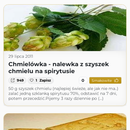
29 lipca 2011
Chmielówka - nalewka z szyszek
chmielu na spirytusie
0
949
1
Zapisz
Smakowite
50 g szyszek chmielu (najlepiej świeże, ale jak nie ma..)
zalać jedną szklanką spirytusu 70%, odstawić na 7 dni,
potem przecedzić.Pijemy 3 razy dziennie po (...)