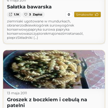
6 maja 2011
Sałatka bawarska
0
1.1K
3
Zapisz
Smakowite
ziemniaki ugotowane w mundurkach,
obranerzodkiewkiogórek surowyogórek
konserwowypapryka surowa papryka
konserwowaszczypiorekmajonezśmietanasól,
pieprzSkładniki (...)
13 maja 2011
Groszek z boczkiem i cebulą na
patelni