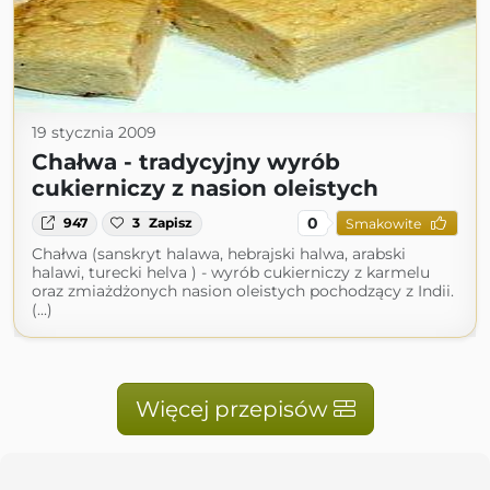
19 stycznia 2009
Chałwa - tradycyjny wyrób
cukierniczy z nasion oleistych
0
947
3
Zapisz
Smakowite
Chałwa (sanskryt halawa, hebrajski halwa, arabski
halawi, turecki helva ) - wyrób cukierniczy z karmelu
oraz zmiażdżonych nasion oleistych pochodzący z Indii.
(...)
Więcej przepisów