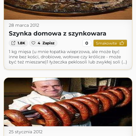
28 marca 2012
Szynka domowa z szynkowara
0
1.8K
4
Zapisz
Smakowite
1 kg mięsa (u mnie łopatka wieprzowa, ale może być
inne bez kości, drobiowe, wołowe czy królicze - może
być też mieszane)1 łyżeczka peklosoli lub zwykłej soli (...)
25 stycznia 2012