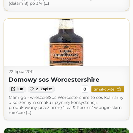
(dałam 8) po 3/4 (...)
22 lipca 2011
Domowy sos Worcestershire
0
1.1K
2
Zapisz
Smakowite
Mam go - wreszcie!Sos Worcestershire to sos kulinarny
o korzennym smaku i płynnej konsystencji;
produkowany przez firmę "Lea & Perrins" w angielskim
mieście (...)