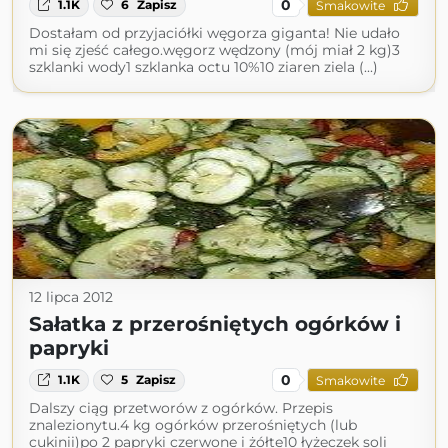
0
1.1K
6
Zapisz
Smakowite
Dostałam od przyjaciółki węgorza giganta! Nie udało
mi się zjeść całego.węgorz wędzony (mój miał 2 kg)3
szklanki wody1 szklanka octu 10%10 ziaren ziela (...)
12 lipca 2012
Sałatka z przerośniętych ogórków i
papryki
0
1.1K
5
Zapisz
Smakowite
Dalszy ciąg przetworów z ogórków. Przepis
znalezionytu.4 kg ogórków przerośniętych (lub
cukinii)po 2 papryki czerwone i żółte10 łyżeczek soli