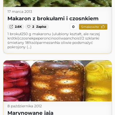
17 marca 2013
Makaron z brokułami i czosnkiem
0
2.6K
2
Zapisz
Smakowite
1 brokuł250 g makaronu (ulubiony kształt, ale raczej
krótki)czosnekpeperoncinooliwaanchois1/2 szklanki
śmietany 18%sólparmezanNa oliwie podsmażyć
pokrojony (...)
8 października 2012
Marynowane jaja