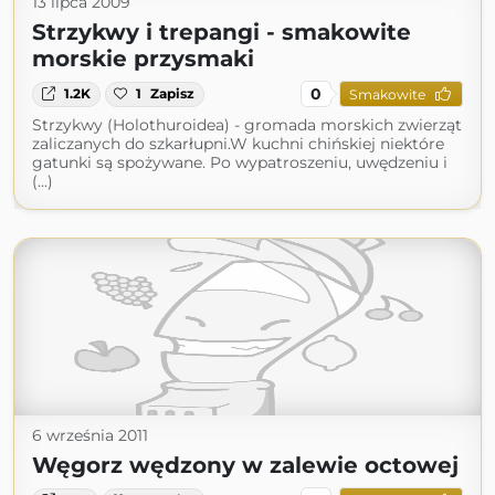
13 lipca 2009
Strzykwy i trepangi - smakowite
morskie przysmaki
0
1.2K
1
Zapisz
Smakowite
Strzykwy (Holothuroidea) - gromada morskich zwierząt
zaliczanych do szkarłupni.W kuchni chińskiej niektóre
gatunki są spożywane. Po wypatroszeniu, uwędzeniu i
(...)
6 września 2011
Węgorz wędzony w zalewie octowej